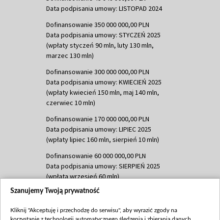
Data podpisania umowy: LISTOPAD 2024
Dofinansowanie 350 000 000,00 PLN
Data podpisania umowy: STYCZEŃ 2025
(wpłaty styczeń 90 mln, luty 130 mln,
marzec 130 mln)
Dofinansowanie 300 000 000,00 PLN
Data podpisania umowy: KWIECIEŃ 2025
(wpłaty kwiecień 150 mln, maj 140 mln,
czerwiec 10 mln)
Dofinansowanie 170 000 000,00 PLN
Data podpisania umowy: LIPIEC 2025
(wpłaty lipiec 160 mln, sierpień 10 mln)
Dofinansowanie 60 000 000,00 PLN
Data podpisania umowy: SIERPIEŃ 2025
(wpłata wrzesień 60 mln)
Szanujemy Twoją prywatność
Dofinansowanie 635 783 051,21 PLN
Data podpisania umowy: WRZESIEŃ 2025
Kliknij "Akceptuję i przechodzę do serwisu", aby wyrazić zgody na
(wpłata wrzesień 100 mln, październik 350
korzystanie z technologii automatycznego śledzenia i zbierania danych,