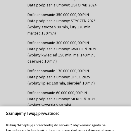
Data podpisania umowy: LISTOPAD 2024
Dofinansowanie 350 000 000,00 PLN
Data podpisania umowy: STYCZEŃ 2025
(wpłaty styczeń 90 mln, luty 130 mln,
marzec 130 mln)
Dofinansowanie 300 000 000,00 PLN
Data podpisania umowy: KWIECIEŃ 2025
(wpłaty kwiecień 150 mln, maj 140 mln,
czerwiec 10 mln)
Dofinansowanie 170 000 000,00 PLN
Data podpisania umowy: LIPIEC 2025
(wpłaty lipiec 160 mln, sierpień 10 mln)
Dofinansowanie 60 000 000,00 PLN
Data podpisania umowy: SIERPIEŃ 2025
(wpłata wrzesień 60 mln)
Szanujemy Twoją prywatność
Dofinansowanie 635 783 051,21 PLN
Data podpisania umowy: WRZESIEŃ 2025
Kliknij "Akceptuję i przechodzę do serwisu", aby wyrazić zgody na
(wpłata wrzesień 100 mln, październik 350
korzystanie z technologii automatycznego śledzenia i zbierania danych,