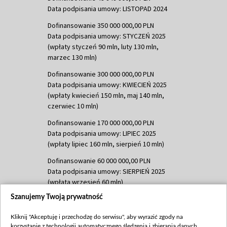
Data podpisania umowy: LISTOPAD 2024
Dofinansowanie 350 000 000,00 PLN
Data podpisania umowy: STYCZEŃ 2025
(wpłaty styczeń 90 mln, luty 130 mln,
marzec 130 mln)
Dofinansowanie 300 000 000,00 PLN
Data podpisania umowy: KWIECIEŃ 2025
(wpłaty kwiecień 150 mln, maj 140 mln,
czerwiec 10 mln)
Dofinansowanie 170 000 000,00 PLN
Data podpisania umowy: LIPIEC 2025
(wpłaty lipiec 160 mln, sierpień 10 mln)
Dofinansowanie 60 000 000,00 PLN
Data podpisania umowy: SIERPIEŃ 2025
(wpłata wrzesień 60 mln)
Szanujemy Twoją prywatność
Dofinansowanie 635 783 051,21 PLN
Data podpisania umowy: WRZESIEŃ 2025
Kliknij "Akceptuję i przechodzę do serwisu", aby wyrazić zgody na
(wpłata wrzesień 100 mln, październik 350
korzystanie z technologii automatycznego śledzenia i zbierania danych,