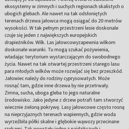
ekosystemy w zimnych i suchych regionach skalistych o
ubogich glebach. Ale nawet na tak odsłoniętych
terenach drzewa jałowca mogą osiągać do 20 metrów
wysokości. W tak pełnym przestrzeni lesie doskonale
czuje się jeden z największych europejskich
drapieżników. Wilk. Las jałowcowyzapewnia wilkom
doskonałe warunki. Tu mogą szukać pożywienia,
władając terytorium wystarczającym do swobodnego
życia. Nawet na tak otwartej przestrzeni starego lasu
para młodych wilków może rozwijać się bez przeszkód.
Jałowiec należy do rodziny cyprysowatych. Może
rosnąć tam, gdzie inne drzewa by nie przetrwały.
Zimna, sucha, uboga gleba to jego naturalne
środowisko. Jako jedyne z drzew potrafi tam stworzyć
wiecznie zieloną pokrywę. Lasy jałowcowe często rosną
na nieprzyjaznych terenach wapiennych, gdzie woda
wyrzeźbiła półki skalne i głębokie wąwozy przecinane
rzekami. Tak powstały jedne z najdzikszych i