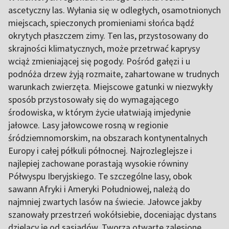
ascetyczny las. Wyłania się w odległych, osamotnionych
miejscach, spieczonych promieniami słońca bądź
okrytych płaszczem zimy. Ten las, przystosowany do
skrajności klimatycznych, może przetrwać kaprysy
wciąż zmieniającej się pogody. Pośród gałęzi i u
podnóża drzew żyją rozmaite, zahartowane w trudnych
warunkach zwierzęta. Miejscowe gatunki w niezwykły
sposób przystosowały się do wymagającego
środowiska, w którym życie ułatwiają imjedynie
jałowce. Lasy jałowcowe rosną w regionie
śródziemnomorskim, na obszarach kontynentalnych
Europy i całej półkuli północnej. Najrozleglejsze i
najlepiej zachowane porastają wysokie równiny
Półwyspu Iberyjskiego. Te szczególne lasy, obok
sawann Afryki i Ameryki Południowej, należą do
najmniej zwartych lasów na świecie. Jałowce jakby
szanowały przestrzeń wokółsiebie, doceniając dystans
dzielący je od sąsiadów. Tworzą otwarte zalesione