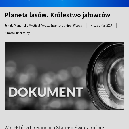
Planeta lasów. Królestwo jałowców
|
|
Jungle Planet. the Mystical Forest. Spanish Juniper Woods
Hiszpania,
2017
film dokumentalny
W niektórych regionach Starego Świata rośnie