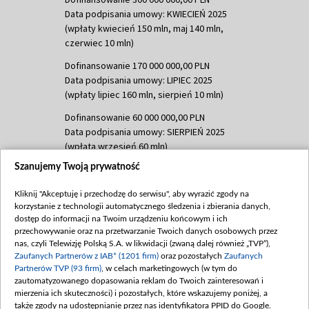
Data podpisania umowy: KWIECIEŃ 2025
(wpłaty kwiecień 150 mln, maj 140 mln,
czerwiec 10 mln)
Dofinansowanie 170 000 000,00 PLN
Data podpisania umowy: LIPIEC 2025
(wpłaty lipiec 160 mln, sierpień 10 mln)
Dofinansowanie 60 000 000,00 PLN
Data podpisania umowy: SIERPIEŃ 2025
(wpłata wrzesień 60 mln)
Szanujemy Twoją prywatność
Dofinansowanie 635 783 051,21 PLN
Data podpisania umowy: WRZESIEŃ 2025
Kliknij "Akceptuję i przechodzę do serwisu", aby wyrazić zgody na
(wpłata wrzesień 100 mln, październik 350
korzystanie z technologii automatycznego śledzenia i zbierania danych,
mln, listopad 265 mln)
dostęp do informacji na Twoim urządzeniu końcowym i ich
przechowywanie oraz na przetwarzanie Twoich danych osobowych przez
Dofinansowanie 48 862 000,00 PLN
nas, czyli Telewizję Polską S.A. w likwidacji (zwaną dalej również „TVP”),
Data podpisania umowy: GRUDZIEŃ 2025
Zaufanych Partnerów z IAB* (1201 firm)
oraz pozostałych
Zaufanych
(wpłata grudzień 60,548 mln)
Partnerów TVP (93 firm)
, w celach marketingowych (w tym do
zautomatyzowanego dopasowania reklam do Twoich zainteresowań i
Dofinansowanie 900 000 000,00 PLN
mierzenia ich skuteczności) i pozostałych, które wskazujemy poniżej, a
Data podpisania umowy: LUTY 2026 (wpłata
także zgody na udostępnianie przez nas identyfikatora PPID do Google.