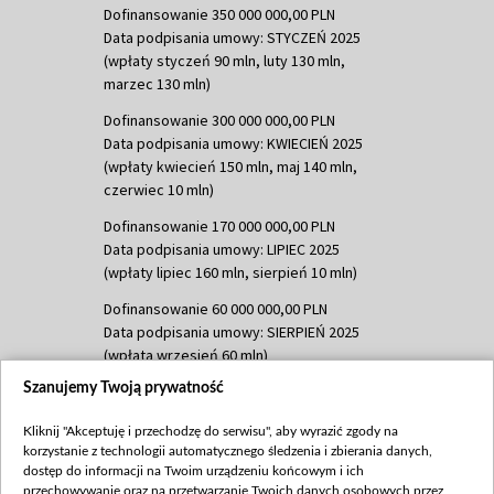
Dofinansowanie 350 000 000,00 PLN
Data podpisania umowy: STYCZEŃ 2025
(wpłaty styczeń 90 mln, luty 130 mln,
marzec 130 mln)
Dofinansowanie 300 000 000,00 PLN
Data podpisania umowy: KWIECIEŃ 2025
(wpłaty kwiecień 150 mln, maj 140 mln,
czerwiec 10 mln)
Dofinansowanie 170 000 000,00 PLN
Data podpisania umowy: LIPIEC 2025
(wpłaty lipiec 160 mln, sierpień 10 mln)
Dofinansowanie 60 000 000,00 PLN
Data podpisania umowy: SIERPIEŃ 2025
(wpłata wrzesień 60 mln)
Szanujemy Twoją prywatność
Dofinansowanie 635 783 051,21 PLN
Data podpisania umowy: WRZESIEŃ 2025
Kliknij "Akceptuję i przechodzę do serwisu", aby wyrazić zgody na
(wpłata wrzesień 100 mln, październik 350
korzystanie z technologii automatycznego śledzenia i zbierania danych,
mln, listopad 265 mln)
dostęp do informacji na Twoim urządzeniu końcowym i ich
przechowywanie oraz na przetwarzanie Twoich danych osobowych przez