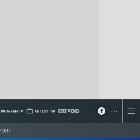
...
PROGRAM TV
ANTENY TVP
PORT