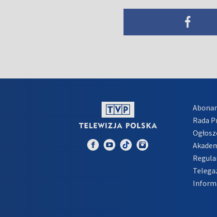
Abona
Rada 
Ogłosz
Akadem
Regula
Telega
Inform