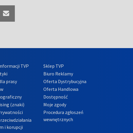
nformacji TVP
Sklep TVP
tyki
Biuro Reklamy
la prasy
Oferta Dystrybucyjna
ów
Oferta Handlowa
tograficzny
Dostępność
sing (znaki)
Moje zgody
Prywatności
Procedura zgłoszeń
wewnętrznych
przeciwdziałania
m i korupcji