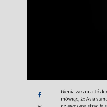
Gienia zarzuca Józkow
mówiąc, że Asia sama
dziewczyna straciła 