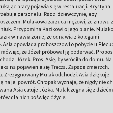
zukając pracy pojawia się w restauracji. Krystyna
trzebuje personelu. Radzi dziewczynie, aby
oszczem. Mulakowa zarzuca mężowi, że znowu z
tyniuk. Przypomina Kazikowi o jego planie. Mula
Kazik wmawia żonie, że odnawia z kolegami
ę. Asia opowiada proboszczowi o pobycie u Piecu
 mówiąc, że Józef próbował ją poderwać. Probos
ychodzi Józek. Prosi Asię, by wróciła do domu. Na
zeka na pojawienie się Tracza. Zapada zmierzch.
a. Zrezygnowany Mulak odchodzi. Asia dziękuje
ię na jej powrót. Chłopak wyznaje, że nigdy nie ch
wana Asia całuje Józka. Mulak żegna się z dziećm
tów dla nich poświęcić życie.