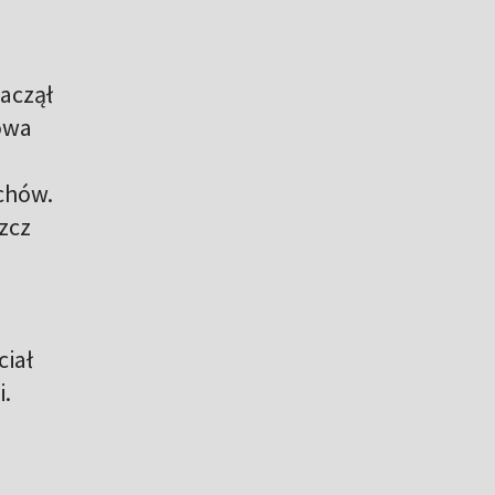
aczął
kowa
chów.
zcz
ciał
i.