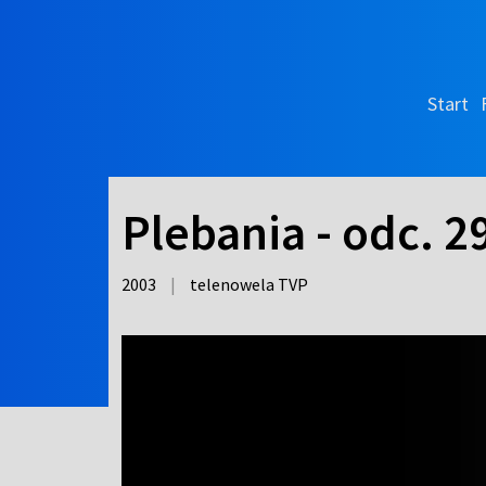
Start
Plebania - odc. 2
2003
|
telenowela TVP