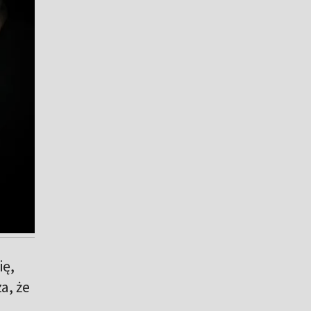
ię,
a, że