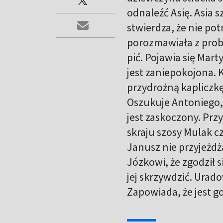
odnaleźć Asię. Asia s
stwierdza, że nie po
porozmawiała z prob
pić. Pojawia się Mar
jest zaniepokojona. 
przydrożną kapliczk
Oszukuje Antoniego,
jest zaskoczony. Prz
skraju szosy Mulak c
Janusz nie przyjeżdż
Józkowi, że zgodził s
jej skrzywdzić. Urado
Zapowiada, że jest go