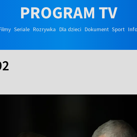
PROGRAM TV
Filmy
Seriale
Rozrywka
Dla dzieci
Dokument
Sport
Inf
92