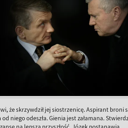
i, że skrzywdził jej siostrzenicę. Aspirant broni s
 od niego odeszła. Gienia jest załamana. Stwierdz
szansę na lepszą przyszłość. Józek postanawia