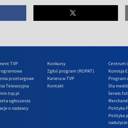
ment TVP
Konkursy
Centrum i
Programowa
Zgłoś program (ROPAT)
Komisja E
enia przetargowe
Kariera w TVP
Program d
ia Telewizyjna
Kontakt
Dla medi
min tvp.pl
Serwis fo
zeta ogłoszenia
Merchandi
acje o nadawcy
Polityka 
Polityka 
nadużycio