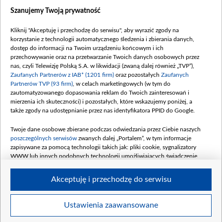
Szanujemy Twoją prywatność
Dofinansowanie 635 783 051,21 PLN
Data podpisania umowy: WRZESIEŃ 2025
Kliknij "Akceptuję i przechodzę do serwisu", aby wyrazić zgody na
(wpłata wrzesień 100 mln, październik 350
korzystanie z technologii automatycznego śledzenia i zbierania danych,
mln, listopad 265 mln)
dostęp do informacji na Twoim urządzeniu końcowym i ich
przechowywanie oraz na przetwarzanie Twoich danych osobowych przez
Dofinansowanie 48 862 000,00 PLN
nas, czyli Telewizję Polską S.A. w likwidacji (zwaną dalej również „TVP”),
Data podpisania umowy: GRUDZIEŃ 2025
Zaufanych Partnerów z IAB* (1201 firm)
oraz pozostałych
Zaufanych
(wpłata grudzień 60,548 mln)
Partnerów TVP (93 firm)
, w celach marketingowych (w tym do
zautomatyzowanego dopasowania reklam do Twoich zainteresowań i
Dofinansowanie 900 000 000,00 PLN
mierzenia ich skuteczności) i pozostałych, które wskazujemy poniżej, a
Data podpisania umowy: LUTY 2026 (wpłata
także zgody na udostępnianie przez nas identyfikatora PPID do Google.
26 lutego 80 mln, 4 marca 370 mln,
8
kwiecień 180 mln, 7 maja 180 mln, 8
Twoje dane osobowe zbierane podczas odwiedzania przez Ciebie naszych
czerwca 90 mln)
poszczególnych serwisów
zwanych dalej „Portalem”, w tym informacje
zapisywane za pomocą technologii takich jak: pliki cookie, sygnalizatory
Dofinansowanie 250 000 000,00 PLN
WWW lub innych podobnych technologii umożliwiających świadczenie
Data podpisania umowy LIPIEC 2026 (wpłata
dopasowanych i bezpiecznych usług, personalizację treści oraz reklam,
udostępnianie funkcji mediów społecznościowych oraz analizowanie ruchu
4 sierpnia 250 mln
Akceptuję i przechodzę do serwisu
w Internecie.
Twoje dane osobowe zbierane podczas odwiedzania przez Ciebie
Ustawienia zaawansowane
poszczególnych serwisów
na Portalu, takie jak adresy IP, identyfikatory
© 2026 Telewizja Polska S. A. w likwidacji
Twoich urządzeń końcowych i identyfikatory plików cookie, informacje o