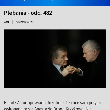
Plebania - odc. 482
|
2004
telenowela TVP
Ksiądz Artur opowiada Józefinie, że chce sam przyjąć
wykonaną przez Anastazję Drogę Krzyżową. Nie