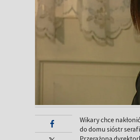
Wikary chce nakłonić
do domu sióstr serafi
Przerażona dyrektork