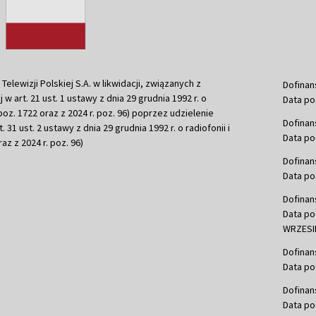
ewizji Polskiej S.A. w likwidacji, związanych z
Dofinan
j w art. 21 ust. 1 ustawy z dnia 29 grudnia 1992 r. o
Data po
r. poz. 1722 oraz z 2024 r. poz. 96) poprzez udzielenie
Dofinan
 31 ust. 2 ustawy z dnia 29 grudnia 1992 r. o radiofonii i
Data po
raz z 2024 r. poz. 96)
Dofinan
Data po
Dofinan
Data po
WRZESIE
Dofinan
Data po
Dofinan
Data po