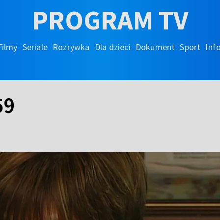
PROGRAM TV
Filmy
Seriale
Rozrywka
Dla dzieci
Dokument
Sport
Inf
59