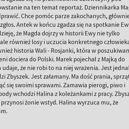
owstanie na ten temat reportaż. Dziennikarka M
odprawić. Chce pomóc parze zakochanych, główni
rozgłos. Antek w końcu zgadza się na spotkanie Ew
ieję, że Magda dojrzy w historii Ewy nie tylko
 ale również losy i uczucia konkretnego człowiek
nież historia Wali - Rosjanki, która w poszukiwa
eni dociera do Polski. Marek pojechał z Majką do
udaje, że nie robi to na niej wrażenia. Jest jednak
i Zbyszek. Jest załamany. Ma dość prania, sprzą
jąć się swoimi sprawami. Zamawia pierogi, piwo i
pody wchodzi Halina z koleżankami z pracy. Zbys
rzynosi żonie wstyd. Halina wyrzuca mu, że
am.