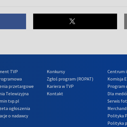
ment TVP
Konkursy
Centrum i
Programowa
Zgłoś program (ROPAT)
Komisja E
enia przetargowe
Kariera w TVP
Program d
ia Telewizyjna
Kontakt
Dla medi
min tvp.pl
Serwis fo
zeta ogłoszenia
Merchandi
acje o nadawcy
Polityka 
Polityka 