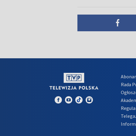
Abona
Rada 
Ogłosz
Akadem
Regula
Telega
Inform