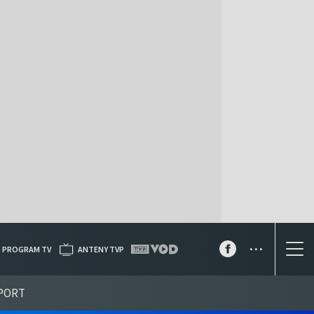
...
PROGRAM TV
ANTENY TVP
PORT