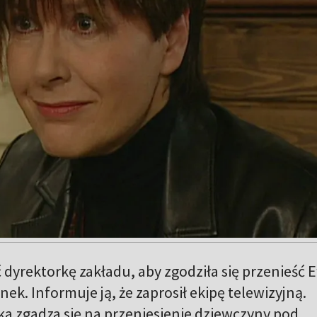
 dyrektorkę zakładu, aby zgodziła się przenieść 
nek. Informuje ją, że zaprosił ekipę telewizyjną.
a zgadza się na przeniesienie dziewczyny pod