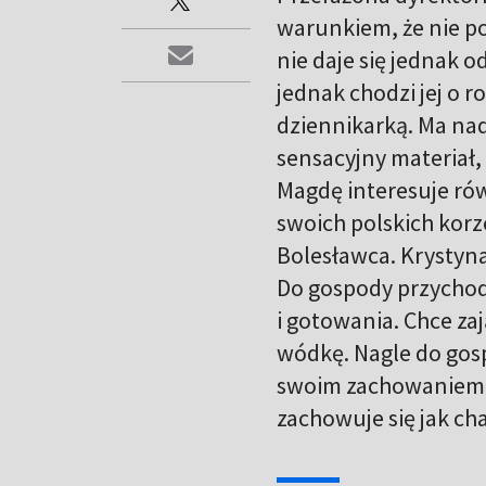
warunkiem, że nie p
nie daje się jednak 
jednak chodzi jej o 
dziennikarką. Ma nadz
sensacyjny materiał,
Magdę interesuje rów
swoich polskich korz
Bolesławca. Krystyna 
Do gospody przychodz
i gotowania. Chce za
wódkę. Nagle do gos
swoim zachowaniem p
zachowuje się jak ch