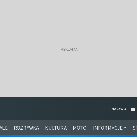
NA ŻYWO
ALE
ROZRYWKA
KULTURA
MOTO
INFORMACJE
S