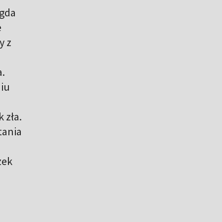
agda
e
y z
a.
niu
 zła.
tania
zek