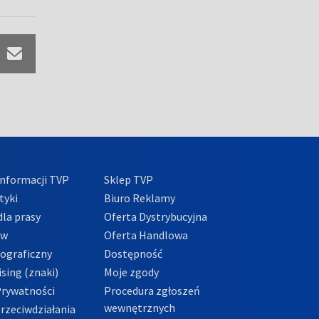
nformacji TVP
Sklep TVP
tyki
Biuro Reklamy
la prasy
Oferta Dystrybucyjna
ów
Oferta Handlowa
tograficzny
Dostępność
sing (znaki)
Moje zgody
Prywatności
Procedura zgłoszeń
wewnętrznych
przeciwdziałania