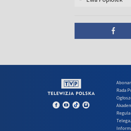
Abona
Rada 
Ogłosz
Akadem
Regula
Telega
Inform