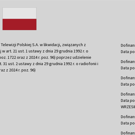
ewizji Polskiej S.A. w likwidacji, związanych z
Dofinan
j w art. 21 ust. 1 ustawy z dnia 29 grudnia 1992 r. o
Data po
r. poz. 1722 oraz z 2024 r. poz. 96) poprzez udzielenie
Dofinan
 31 ust. 2 ustawy z dnia 29 grudnia 1992 r. o radiofonii i
Data po
raz z 2024 r. poz. 96)
Dofinan
Data po
Dofinan
Data po
WRZESIE
Dofinan
Data po
Dofinan