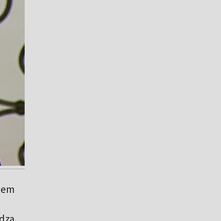
tem
ędza