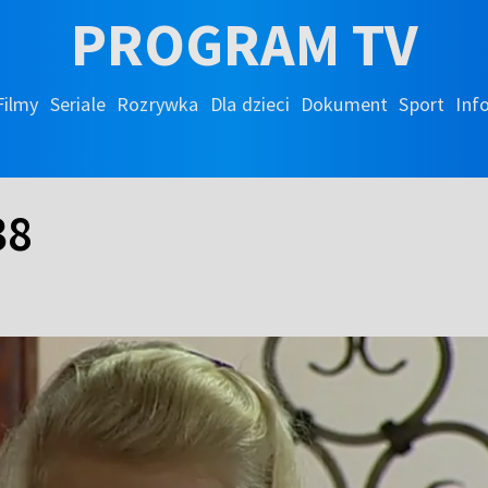
PROGRAM TV
Filmy
Seriale
Rozrywka
Dla dzieci
Dokument
Sport
Inf
38