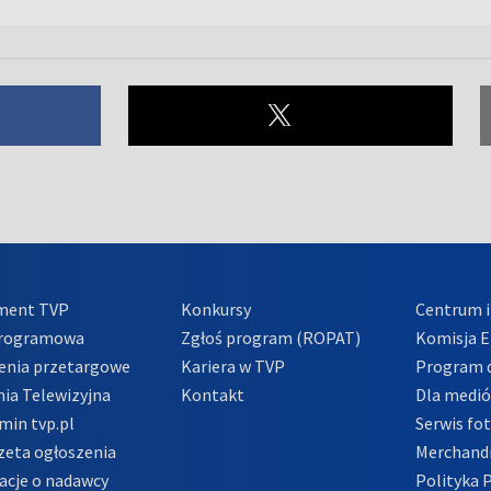
ment TVP
Konkursy
Centrum i
Programowa
Zgłoś program (ROPAT)
Komisja E
enia przetargowe
Kariera w TVP
Program d
ia Telewizyjna
Kontakt
Dla medi
min tvp.pl
Serwis fo
zeta ogłoszenia
Merchandi
acje o nadawcy
Polityka 