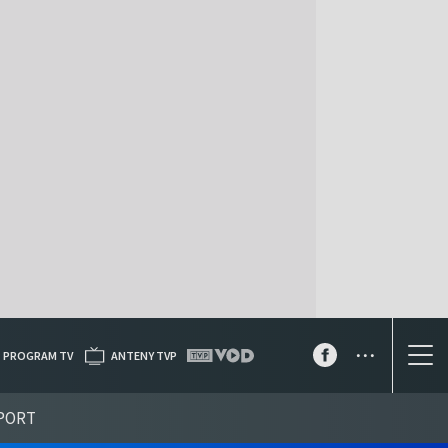
...
PROGRAM TV
ANTENY TVP
PORT