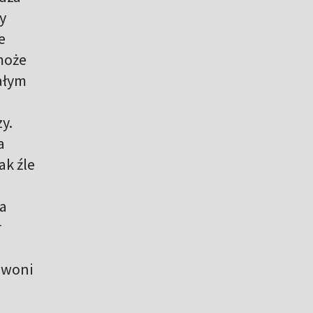
y
e
może
ałym
y.
a
ak źle
na
r
zwoni