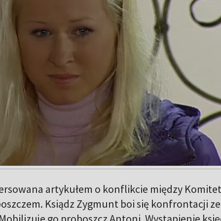
ersowana artykułem o konflikcie między Komite
boszczem. Ksiądz Zygmunt boi się konfrontacji ze
Mobilizuje go proboszcz Antoni. Wystąpienie ksi