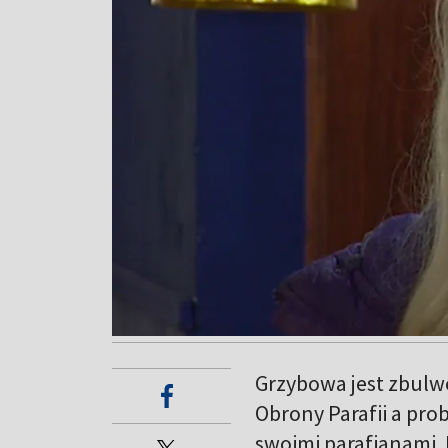
Grzybowa jest zbulw
Obrony Parafii a pro
swoimi parafianami. 