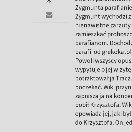
Zygmunta parafianie
Zygmunt wychodzi z s
nienawistne zarzuty
zamieszkać proboszc
parafianom. Dochodz
parafii od grekokatol
Powoli wszyscy opusz
wypytuje o jej wizyt
potraktował ja Tracz.
poczekać. Wiki przyn
zaprasza ja na koncer
pobił Krzysztofa. Wi
opowiada jej, jaki b
do Krzysztofa. On je