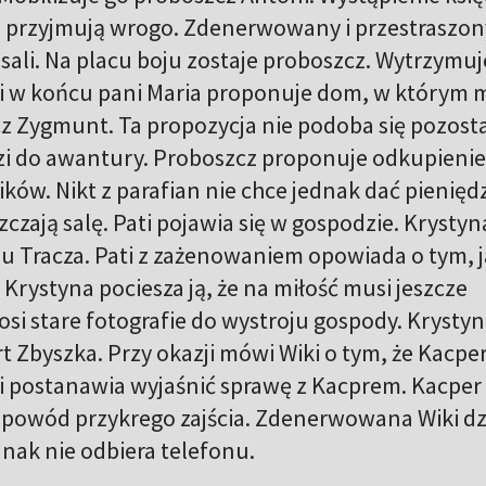
 przyjmują wrogo. Zdenerwowany i przestraszon
ali. Na placu boju zostaje proboszcz. Wytrzymuj
 i w końcu pani Maria proponuje dom, w którym 
z Zygmunt. Ta propozycja nie podoba się pozost
i do awantury. Proboszcz proponuje odkupienie
ików. Nikt z parafian nie chce jednak dać pieniędz
czają salę. Pati pojawia się w gospodzie. Krystyn
ę u Tracza. Pati z zażenowaniem opowiada o tym, j
 Krystyna pociesza ją, że na miłość musi jeszcze
osi stare fotografie do wystroju gospody. Krysty
t Zbyszka. Przy okazji mówi Wiki o tym, że Kacpe
ki postanawia wyjaśnić sprawę z Kacprem. Kacper
ył powód przykrego zajścia. Zdenerwowana Wiki d
dnak nie odbiera telefonu.