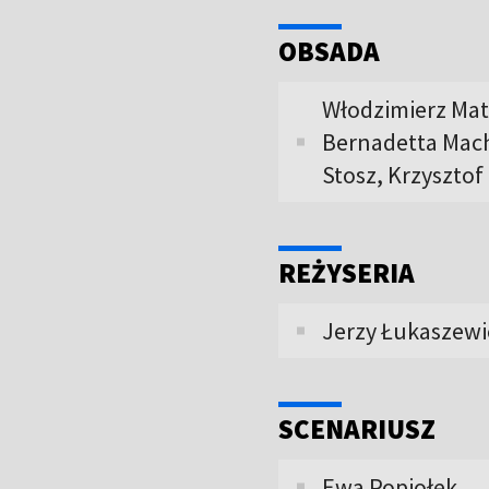
OBSADA
Włodzimierz Mat
Bernadetta Mach
Stosz, Krzysztof
REŻYSERIA
Jerzy Łukaszewi
SCENARIUSZ
Ewa Popiołek