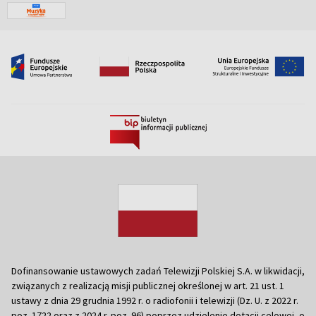
Dofinansowanie ustawowych zadań Telewizji Polskiej S.A. w likwidacji,
związanych z realizacją misji publicznej określonej w art. 21 ust. 1
ustawy z dnia 29 grudnia 1992 r. o radiofonii i telewizji (Dz. U. z 2022 r.
poz. 1722 oraz z 2024 r. poz. 96) poprzez udzielenie dotacji celowej, o