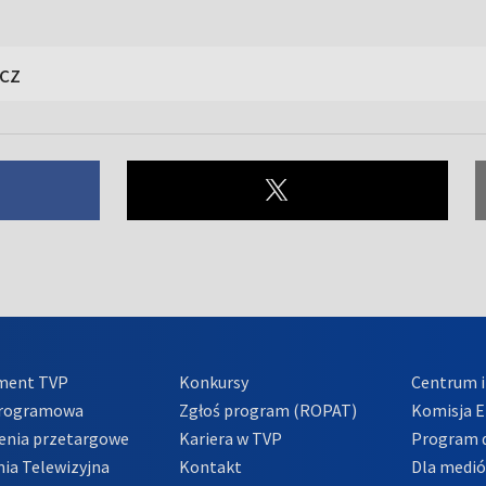
cz
ment TVP
Konkursy
Centrum i
Programowa
Zgłoś program (ROPAT)
Komisja E
enia przetargowe
Kariera w TVP
Program d
ia Telewizyjna
Kontakt
Dla medi