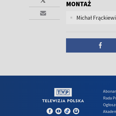
MONTAŻ
Michał Frąckiewi
Abona
Rada 
Ogłosz
Akadem