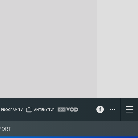
...
PROGRAM TV
ANTENY TVP
PORT