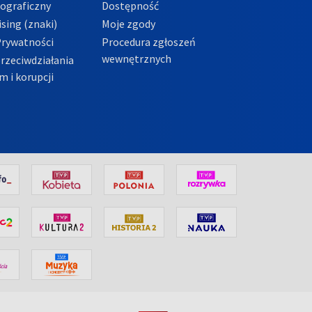
tograficzny
Dostępność
sing (znaki)
Moje zgody
Prywatności
Procedura zgłoszeń
wewnętrznych
przeciwdziałania
m i korupcji