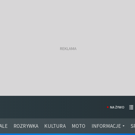
NA ŻYWO
ALE
ROZRYWKA
KULTURA
MOTO
INFORMACJE
S