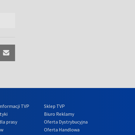
nformacji TVP
Sklep TVP
tyki
Biuro Reklamy
la prasy
Oferta Dystrybucyjna
ów
Oferta Handlowa