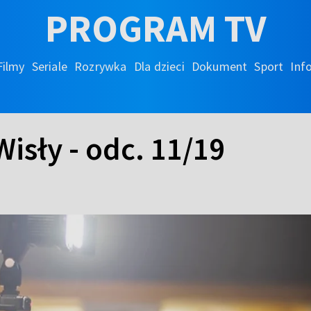
PROGRAM TV
Filmy
Seriale
Rozrywka
Dla dzieci
Dokument
Sport
Inf
isły - odc. 11/19