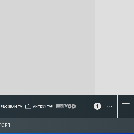
...
PROGRAM TV
ANTENY TVP
PORT