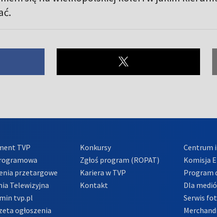
ać.
ment TVP
Konkursy
Centrum i
Programowa
Zgłoś program (ROPAT)
Komisja E
enia przetargowe
Kariera w TVP
Program d
ia Telewizyjna
Kontakt
Dla medi
min tvp.pl
Serwis fo
zeta ogłoszenia
Merchandi