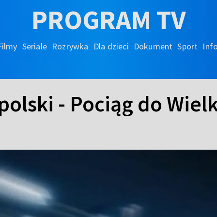
PROGRAM TV
Filmy
Seriale
Rozrywka
Dla dzieci
Dokument
Sport
Inf
olski - Pociąg do Wielk