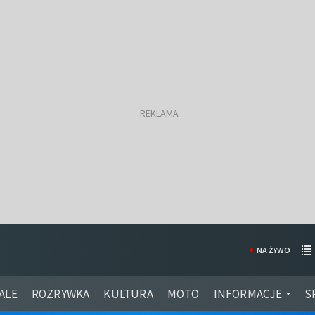
NA ŻYWO
ALE
ROZRYWKA
KULTURA
MOTO
INFORMACJE
S