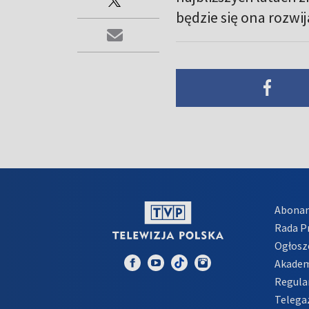
będzie się ona rozwij
Abona
Rada 
Ogłosz
Akadem
Regula
Telega