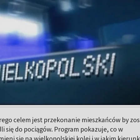
rego celem jest przekonanie mieszkańców by zos
li się do pociągów. Program pokazuje, co w
mieni się na wielkopolskiej kolei i w jakim kierun