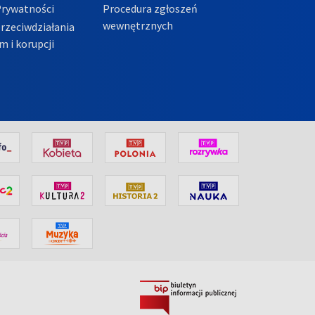
Prywatności
Procedura zgłoszeń
wewnętrznych
przeciwdziałania
m i korupcji