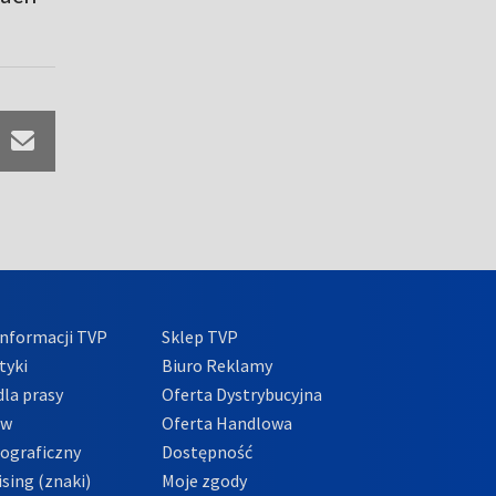
nformacji TVP
Sklep TVP
tyki
Biuro Reklamy
la prasy
Oferta Dystrybucyjna
ów
Oferta Handlowa
tograficzny
Dostępność
sing (znaki)
Moje zgody