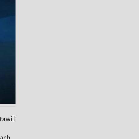
tawili
kach