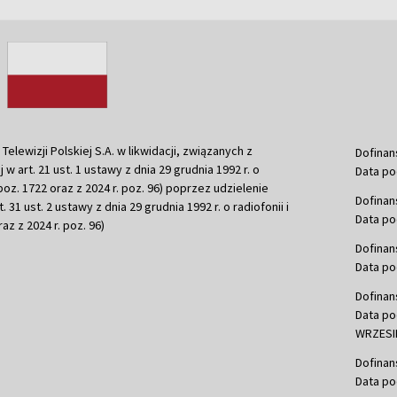
ewizji Polskiej S.A. w likwidacji, związanych z
Dofinan
j w art. 21 ust. 1 ustawy z dnia 29 grudnia 1992 r. o
Data po
r. poz. 1722 oraz z 2024 r. poz. 96) poprzez udzielenie
Dofinan
 31 ust. 2 ustawy z dnia 29 grudnia 1992 r. o radiofonii i
Data po
raz z 2024 r. poz. 96)
Dofinan
Data po
Dofinan
Data po
WRZESIE
Dofinan
Data po