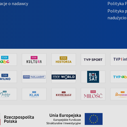
acje o nadawcy
Polityka 
Polityka 
nadużycio