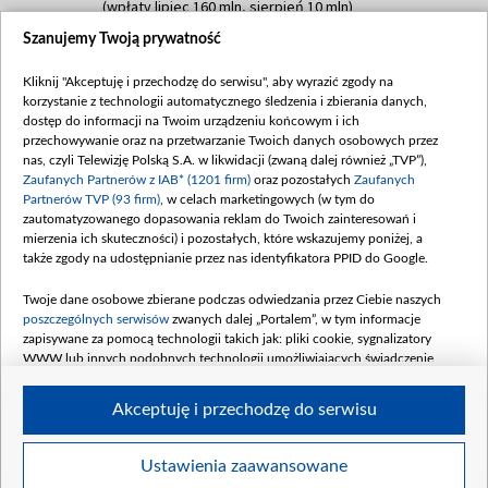
(wpłaty lipiec 160 mln, sierpień 10 mln)
Szanujemy Twoją prywatność
Dofinansowanie 60 000 000,00 PLN
Data podpisania umowy: SIERPIEŃ 2025
Kliknij "Akceptuję i przechodzę do serwisu", aby wyrazić zgody na
(wpłata wrzesień 60 mln)
korzystanie z technologii automatycznego śledzenia i zbierania danych,
Dofinansowanie 635 783 051,21 PLN
dostęp do informacji na Twoim urządzeniu końcowym i ich
przechowywanie oraz na przetwarzanie Twoich danych osobowych przez
Data podpisania umowy: WRZESIEŃ 2025
nas, czyli Telewizję Polską S.A. w likwidacji (zwaną dalej również „TVP”),
(wpłata wrzesień 100 mln, październik 350
Zaufanych Partnerów z IAB* (1201 firm)
oraz pozostałych
Zaufanych
mln, listopad 265 mln)
Partnerów TVP (93 firm)
, w celach marketingowych (w tym do
zautomatyzowanego dopasowania reklam do Twoich zainteresowań i
Dofinansowanie 48 862 000,00 PLN
mierzenia ich skuteczności) i pozostałych, które wskazujemy poniżej, a
Data podpisania umowy: GRUDZIEŃ 2025
także zgody na udostępnianie przez nas identyfikatora PPID do Google.
(wpłata grudzień 60,548 mln)
Twoje dane osobowe zbierane podczas odwiedzania przez Ciebie naszych
Dofinansowanie 900 000 000,00 PLN
poszczególnych serwisów
zwanych dalej „Portalem”, w tym informacje
Data podpisania umowy: LUTY 2026 (wpłata
zapisywane za pomocą technologii takich jak: pliki cookie, sygnalizatory
26 lutego 80 mln, 4 marca 370 mln,
8
WWW lub innych podobnych technologii umożliwiających świadczenie
kwiecień 180 mln, 7 maja 180 mln, 8
dopasowanych i bezpiecznych usług, personalizację treści oraz reklam,
udostępnianie funkcji mediów społecznościowych oraz analizowanie ruchu
czerwca 90 mln)
Akceptuję i przechodzę do serwisu
w Internecie.
Twoje dane osobowe zbierane podczas odwiedzania przez Ciebie
Ustawienia zaawansowane
poszczególnych serwisów
na Portalu, takie jak adresy IP, identyfikatory