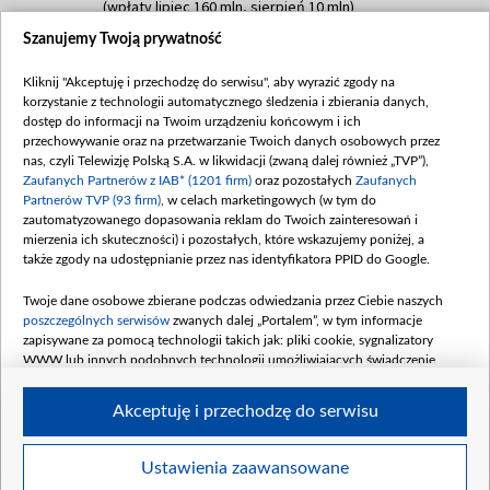
(wpłaty lipiec 160 mln, sierpień 10 mln)
Szanujemy Twoją prywatność
Dofinansowanie 60 000 000,00 PLN
Data podpisania umowy: SIERPIEŃ 2025
Kliknij "Akceptuję i przechodzę do serwisu", aby wyrazić zgody na
(wpłata wrzesień 60 mln)
korzystanie z technologii automatycznego śledzenia i zbierania danych,
Dofinansowanie 635 783 051,21 PLN
dostęp do informacji na Twoim urządzeniu końcowym i ich
przechowywanie oraz na przetwarzanie Twoich danych osobowych przez
Data podpisania umowy: WRZESIEŃ 2025
nas, czyli Telewizję Polską S.A. w likwidacji (zwaną dalej również „TVP”),
(wpłata wrzesień 100 mln, październik 350
Zaufanych Partnerów z IAB* (1201 firm)
oraz pozostałych
Zaufanych
mln, listopad 265 mln)
Partnerów TVP (93 firm)
, w celach marketingowych (w tym do
zautomatyzowanego dopasowania reklam do Twoich zainteresowań i
Dofinansowanie 48 862 000,00 PLN
mierzenia ich skuteczności) i pozostałych, które wskazujemy poniżej, a
Data podpisania umowy: GRUDZIEŃ 2025
także zgody na udostępnianie przez nas identyfikatora PPID do Google.
(wpłata grudzień 60,548 mln)
Twoje dane osobowe zbierane podczas odwiedzania przez Ciebie naszych
Dofinansowanie 900 000 000,00 PLN
poszczególnych serwisów
zwanych dalej „Portalem”, w tym informacje
Data podpisania umowy: LUTY 2026 (wpłata
zapisywane za pomocą technologii takich jak: pliki cookie, sygnalizatory
26 lutego 80 mln, 4 marca 370 mln,
8
WWW lub innych podobnych technologii umożliwiających świadczenie
kwiecień 180 mln, 7 maja 180 mln, 8
dopasowanych i bezpiecznych usług, personalizację treści oraz reklam,
udostępnianie funkcji mediów społecznościowych oraz analizowanie ruchu
czerwca 90 mln)
Akceptuję i przechodzę do serwisu
w Internecie.
Twoje dane osobowe zbierane podczas odwiedzania przez Ciebie
Ustawienia zaawansowane
poszczególnych serwisów
na Portalu, takie jak adresy IP, identyfikatory