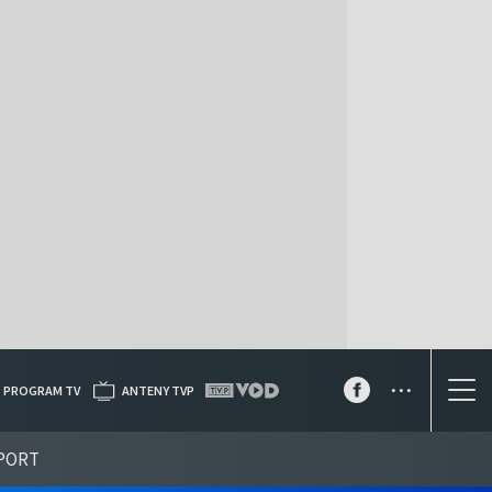
...
PROGRAM TV
ANTENY TVP
PORT