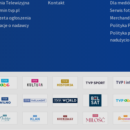
ia Telewizyjna
Kontakt
Dla medi
min tvp.pl
Serwis fo
zeta ogłoszenia
Merchandi
acje o nadawcy
Polityka 
Polityka 
nadużycio