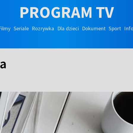
PROGRAM TV
Filmy
Seriale
Rozrywka
Dla dzieci
Dokument
Sport
Inf
ia