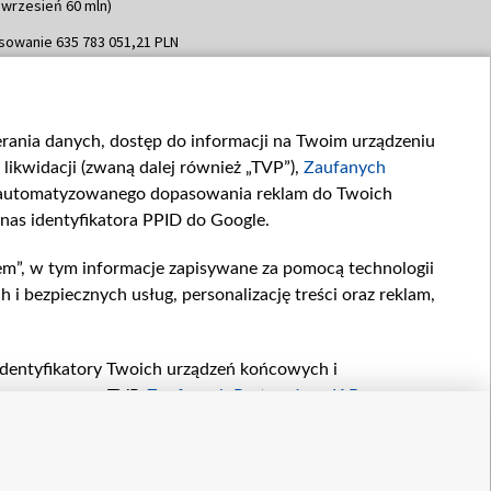
 wrzesień 60 mln)
sowanie 635 783 051,21 PLN
dpisania umowy: WRZESIEŃ 2025
 wrzesień 100 mln, październik 350
topad 265 mln)
ierania danych, dostęp do informacji na Twoim urządzeniu
sowanie 48 862 000,00 PLN
likwidacji (zwaną dalej również „TVP”),
Zaufanych
dpisania umowy: GRUDZIEŃ 2025
 grudzień 60,548 mln)
zautomatyzowanego dopasowania reklam do Twoich
 nas identyfikatora PPID do Google.
sowanie 900 000 000,00 PLN
dpisania umowy: LUTY 2026 (wpłata
em”, w tym informacje zapisywane za pomocą technologii
go 80 mln, 4 marca 370 mln,
8
 bezpiecznych usług, personalizację treści oraz reklam,
ń 180 mln, 7 maja 180 mln, 8
 90 mln)
sowanie 250 000 000,00 PLN
, identyfikatory Twoich urządzeń końcowych i
dpisania umowy LIPIEC 2026 (wpłata
twarzane przez TVP,
Zaufanych Partnerów z IAB
oraz
ia 250 mln
zeniu lub dostęp do nich, wyboru podstawowych reklam,
reści, wyboru spersonalizowanych treści, pomiaru
owywania i ulepszania produktów, zapewnienia