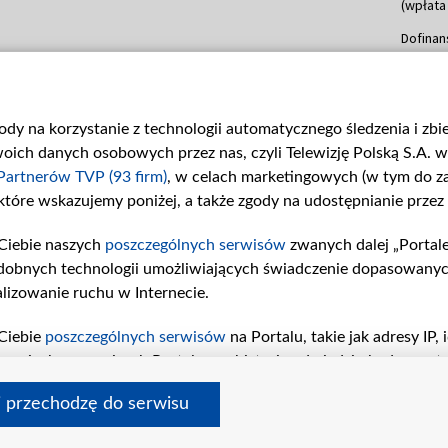
(wpłata
Dofinan
Data po
(wpłata
mln, lis
gody na korzystanie z technologii automatycznego śledzenia i zb
Dofinan
ch danych osobowych przez nas, czyli Telewizję Polską S.A. w 
Data po
(wpłata
Partnerów TVP (93 firm)
, w celach marketingowych (w tym do 
 które wskazujemy poniżej, a także zgody na udostępnianie przez
Dofinan
Data po
Ciebie naszych
poszczególnych serwisów
zwanych dalej „Portal
26 lute
dobnych technologii umożliwiających świadczenie dopasowanych i
kwiecie
czerwca
lizowanie ruchu w Internecie.
Dofinan
Ciebie
poszczególnych serwisów
na Portalu, takie jak adresy IP
Data po
iwaniach w serwisach Portalu czy historia odwiedzin będą prze
4 sierpn
tępujących celów i funkcji: przechowywania informacji na urząd
i przechodzę do serwisu
sonalizowanych reklam, tworzenia profilu spersonalizowanych t
a badań rynkowych w celu generowania opinii odbiorców, oprac
© 2026 Telewizja Polska S. A. w likwidacji