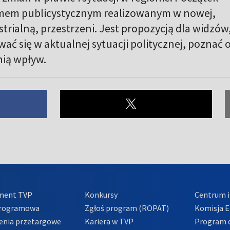
amem publicystycznym realizowanym w nowej,
strialną, przestrzeni. Jest propozycją dla widzów
ać się w aktualnej sytuacji politycznej, poznać 
nią wpływ.
ment TVP
Konkursy
Centrum i
Programowa
Zgłoś program (ROPAT)
Komisja E
enia przetargowe
Kariera w TVP
Program d