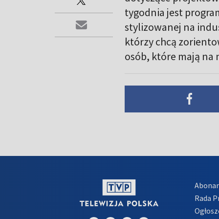
tygodnia jest progr
stylizowanej na indu
którzy chcą zorientow
osób, które mają na 
Abona
Rada 
Ogłosz