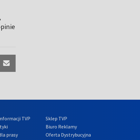
,
opinie
nformacji TVP
Sklep TVP
tyki
Biuro Reklamy
la prasy
Oferta Dystrybucyjna