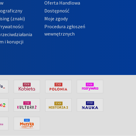
ów
Oferta Handlowa
tograficzny
Dostępność
sing (znaki)
Moje zgody
Prywatności
Procedura zgłoszeń
wewnętrznych
przeciwdziałania
m i korupcji