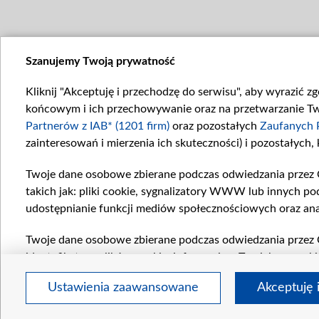
Szanujemy Twoją prywatność
Kliknij "Akceptuję i przechodzę do serwisu", aby wyrazić z
końcowym i ich przechowywanie oraz na przetwarzanie Twoi
Partnerów z IAB* (1201 firm)
oraz pozostałych
Zaufanych 
zainteresowań i mierzenia ich skuteczności) i pozostałych,
Twoje dane osobowe zbierane podczas odwiedzania przez 
takich jak: pliki cookie, sygnalizatory WWW lub innych po
udostępnianie funkcji mediów społecznościowych oraz ana
Twoje dane osobowe zbierane podczas odwiedzania przez 
identyfikatory plików cookie, informacje o Twoich wyszuk
pozostałych
Zaufanych Partnerów TVP
dla realizacji nas
Ustawienia zaawansowane
Akceptuję 
wyboru spersonalizowanych reklam, tworzenia profilu sper
wydajności reklam, pomiaru wydajności treści, stosowani