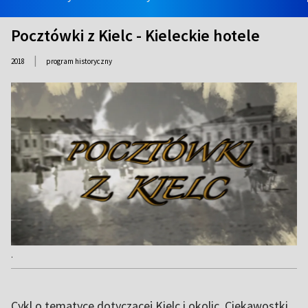
Pocztówki z Kielc - Kieleckie hotele
|
2018
program historyczny
.
Cykl o tematyce dotyczącej Kielc i okolic. Ciekawostki