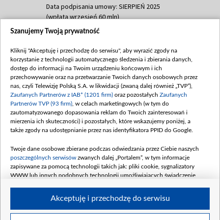
Data podpisania umowy: SIERPIEŃ 2025
(wpłata wrzesień 60 mln)
Szanujemy Twoją prywatność
Dofinansowanie 635 783 051,21 PLN
Data podpisania umowy: WRZESIEŃ 2025
Kliknij "Akceptuję i przechodzę do serwisu", aby wyrazić zgody na
(wpłata wrzesień 100 mln, październik 350
korzystanie z technologii automatycznego śledzenia i zbierania danych,
mln, listopad 265 mln)
dostęp do informacji na Twoim urządzeniu końcowym i ich
przechowywanie oraz na przetwarzanie Twoich danych osobowych przez
Dofinansowanie 48 862 000,00 PLN
nas, czyli Telewizję Polską S.A. w likwidacji (zwaną dalej również „TVP”),
Data podpisania umowy: GRUDZIEŃ 2025
Zaufanych Partnerów z IAB* (1201 firm)
oraz pozostałych
Zaufanych
(wpłata grudzień 60,548 mln)
Partnerów TVP (93 firm)
, w celach marketingowych (w tym do
zautomatyzowanego dopasowania reklam do Twoich zainteresowań i
Dofinansowanie 900 000 000,00 PLN
mierzenia ich skuteczności) i pozostałych, które wskazujemy poniżej, a
Data podpisania umowy: LUTY 2026 (wpłata
także zgody na udostępnianie przez nas identyfikatora PPID do Google.
26 lutego 80 mln, 4 marca 370 mln,
8
kwiecień 180 mln, 7 maja 180 mln, 8
Twoje dane osobowe zbierane podczas odwiedzania przez Ciebie naszych
czerwca 90 mln)
poszczególnych serwisów
zwanych dalej „Portalem”, w tym informacje
zapisywane za pomocą technologii takich jak: pliki cookie, sygnalizatory
Dofinansowanie 250 000 000,00 PLN
WWW lub innych podobnych technologii umożliwiających świadczenie
Data podpisania umowy LIPIEC 2026 (wpłata
dopasowanych i bezpiecznych usług, personalizację treści oraz reklam,
udostępnianie funkcji mediów społecznościowych oraz analizowanie ruchu
4 sierpnia 250 mln
Akceptuję i przechodzę do serwisu
w Internecie.