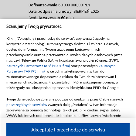
Dofinansowanie 60 000 000,00 PLN
Data podpisania umowy: SIERPIEŃ 2025
(wpłata wrzesień 60 mln)
Szanujemy Twoją prywatność
Dofinansowanie 635 783 051,21 PLN
Data podpisania umowy: WRZESIEŃ 2025
Kliknij "Akceptuję i przechodzę do serwisu", aby wyrazić zgody na
(wpłata wrzesień 100 mln, październik 350
korzystanie z technologii automatycznego śledzenia i zbierania danych,
mln, listopad 265 mln)
dostęp do informacji na Twoim urządzeniu końcowym i ich
przechowywanie oraz na przetwarzanie Twoich danych osobowych przez
Dofinansowanie 48 862 000,00 PLN
nas, czyli Telewizję Polską S.A. w likwidacji (zwaną dalej również „TVP”),
Data podpisania umowy: GRUDZIEŃ 2025
Zaufanych Partnerów z IAB* (1201 firm)
oraz pozostałych
Zaufanych
(wpłata grudzień 60,548 mln)
Partnerów TVP (93 firm)
, w celach marketingowych (w tym do
zautomatyzowanego dopasowania reklam do Twoich zainteresowań i
Dofinansowanie 900 000 000,00 PLN
mierzenia ich skuteczności) i pozostałych, które wskazujemy poniżej, a
Data podpisania umowy: LUTY 2026 (wpłata
także zgody na udostępnianie przez nas identyfikatora PPID do Google.
26 lutego 80 mln, 4 marca 370 mln,
8
kwiecień 180 mln, 7 maja 180 mln, 8
Twoje dane osobowe zbierane podczas odwiedzania przez Ciebie naszych
czerwca 90 mln)
poszczególnych serwisów
zwanych dalej „Portalem”, w tym informacje
zapisywane za pomocą technologii takich jak: pliki cookie, sygnalizatory
Dofinansowanie 250 000 000,00 PLN
WWW lub innych podobnych technologii umożliwiających świadczenie
Data podpisania umowy LIPIEC 2026 (wpłata
dopasowanych i bezpiecznych usług, personalizację treści oraz reklam,
udostępnianie funkcji mediów społecznościowych oraz analizowanie ruchu
4 sierpnia 250 mln
Akceptuję i przechodzę do serwisu
w Internecie.