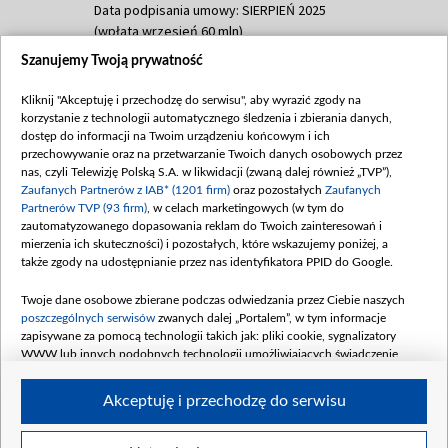
Data podpisania umowy: SIERPIEŃ 2025
(wpłata wrzesień 60 mln)
Szanujemy Twoją prywatność
Dofinansowanie 635 783 051,21 PLN
Data podpisania umowy: WRZESIEŃ 2025
Kliknij "Akceptuję i przechodzę do serwisu", aby wyrazić zgody na
(wpłata wrzesień 100 mln, październik 350
korzystanie z technologii automatycznego śledzenia i zbierania danych,
mln, listopad 265 mln)
dostęp do informacji na Twoim urządzeniu końcowym i ich
przechowywanie oraz na przetwarzanie Twoich danych osobowych przez
Dofinansowanie 48 862 000,00 PLN
nas, czyli Telewizję Polską S.A. w likwidacji (zwaną dalej również „TVP”),
Data podpisania umowy: GRUDZIEŃ 2025
Zaufanych Partnerów z IAB* (1201 firm)
oraz pozostałych
Zaufanych
(wpłata grudzień 60,548 mln)
Partnerów TVP (93 firm)
, w celach marketingowych (w tym do
zautomatyzowanego dopasowania reklam do Twoich zainteresowań i
Dofinansowanie 900 000 000,00 PLN
mierzenia ich skuteczności) i pozostałych, które wskazujemy poniżej, a
Data podpisania umowy: LUTY 2026 (wpłata
także zgody na udostępnianie przez nas identyfikatora PPID do Google.
26 lutego 80 mln, 4 marca 370 mln,
8
kwiecień 180 mln, 7 maja 180 mln, 8
Twoje dane osobowe zbierane podczas odwiedzania przez Ciebie naszych
czerwca 90 mln)
poszczególnych serwisów
zwanych dalej „Portalem”, w tym informacje
zapisywane za pomocą technologii takich jak: pliki cookie, sygnalizatory
Dofinansowanie 250 000 000,00 PLN
WWW lub innych podobnych technologii umożliwiających świadczenie
Data podpisania umowy LIPIEC 2026 (wpłata
dopasowanych i bezpiecznych usług, personalizację treści oraz reklam,
udostępnianie funkcji mediów społecznościowych oraz analizowanie ruchu
4 sierpnia 250 mln
Akceptuję i przechodzę do serwisu
w Internecie.
Twoje dane osobowe zbierane podczas odwiedzania przez Ciebie