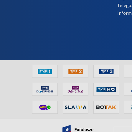
Telega
Inform