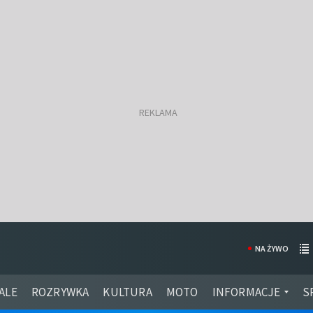
NA ŻYWO
ALE
ROZRYWKA
KULTURA
MOTO
INFORMACJE
S