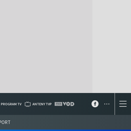
...
PROGRAM TV
ANTENY TVP
PORT