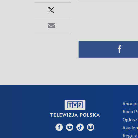
Abona
Rada 
Ogłosz
Akadem
Regula