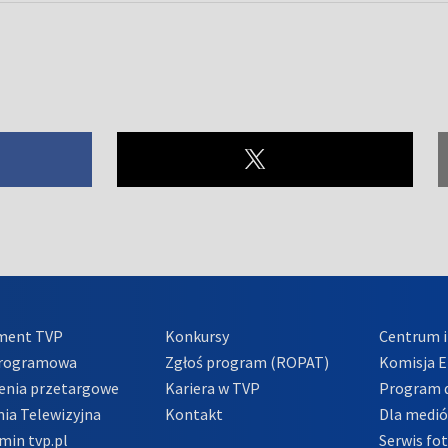
ment TVP
Konkursy
Centrum i
Programowa
Zgłoś program (ROPAT)
Komisja E
enia przetargowe
Kariera w TVP
Program d
ia Telewizyjna
Kontakt
Dla medi
min tvp.pl
Serwis fo