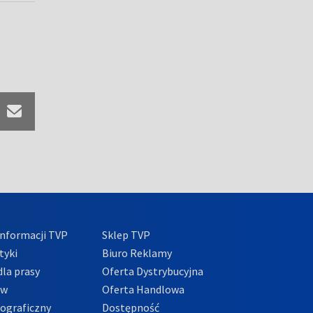
nformacji TVP
Sklep TVP
tyki
Biuro Reklamy
la prasy
Oferta Dystrybucyjna
ów
Oferta Handlowa
tograficzny
Dostępność