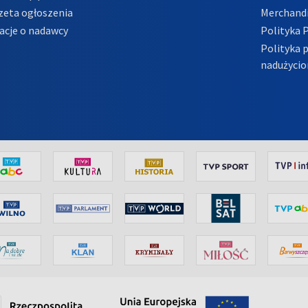
zeta ogłoszenia
Merchandi
acje o nadawcy
Polityka 
Polityka 
nadużycio