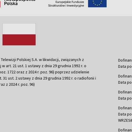
ewizji Polskiej S.A. w likwidacji, związanych z
Dofinan
j w art. 21 ust. 1 ustawy z dnia 29 grudnia 1992 r. o
Data po
r. poz. 1722 oraz z 2024 r. poz. 96) poprzez udzielenie
Dofinan
 31 ust. 2 ustawy z dnia 29 grudnia 1992 r. o radiofonii i
Data po
raz z 2024 r. poz. 96)
Dofinan
Data po
Dofinan
Data po
WRZESIE
Dofinan