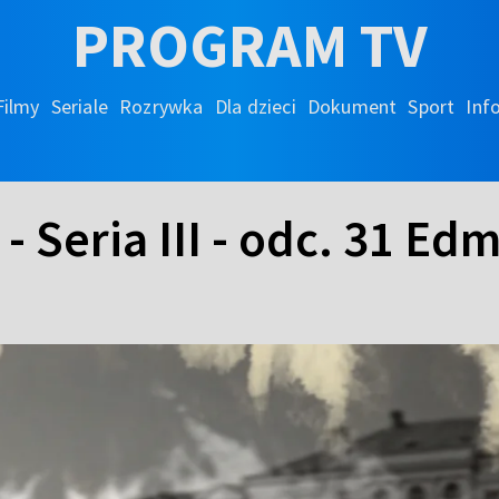
PROGRAM TV
Filmy
Seriale
Rozrywka
Dla dzieci
Dokument
Sport
Inf
 - Seria III - odc. 31 E