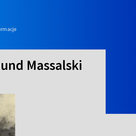
ormacje
dmund Massalski