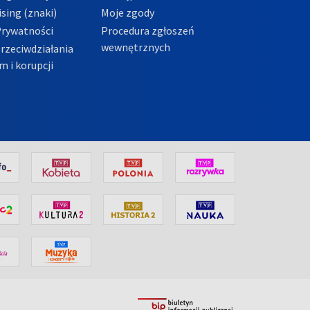
sing (znaki)
Moje zgody
Prywatności
Procedura zgłoszeń
wewnętrznych
przeciwdziałania
m i korupcji