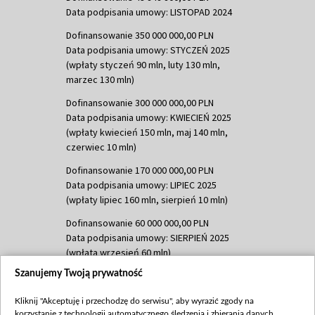
Data podpisania umowy: LISTOPAD 2024
Dofinansowanie 350 000 000,00 PLN
Data podpisania umowy: STYCZEŃ 2025
(wpłaty styczeń 90 mln, luty 130 mln,
marzec 130 mln)
Dofinansowanie 300 000 000,00 PLN
Data podpisania umowy: KWIECIEŃ 2025
(wpłaty kwiecień 150 mln, maj 140 mln,
czerwiec 10 mln)
Dofinansowanie 170 000 000,00 PLN
Data podpisania umowy: LIPIEC 2025
(wpłaty lipiec 160 mln, sierpień 10 mln)
Dofinansowanie 60 000 000,00 PLN
Data podpisania umowy: SIERPIEŃ 2025
(wpłata wrzesień 60 mln)
Szanujemy Twoją prywatność
Dofinansowanie 635 783 051,21 PLN
Data podpisania umowy: WRZESIEŃ 2025
Kliknij "Akceptuję i przechodzę do serwisu", aby wyrazić zgody na
(wpłata wrzesień 100 mln, październik 350
korzystanie z technologii automatycznego śledzenia i zbierania danych,