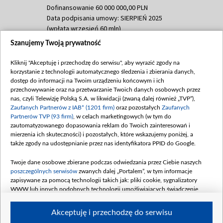
Dofinansowanie 60 000 000,00 PLN
Data podpisania umowy: SIERPIEŃ 2025
(wpłata wrzesień 60 mln)
Szanujemy Twoją prywatność
Dofinansowanie 635 783 051,21 PLN
Data podpisania umowy: WRZESIEŃ 2025
Kliknij "Akceptuję i przechodzę do serwisu", aby wyrazić zgody na
(wpłata wrzesień 100 mln, październik 350
korzystanie z technologii automatycznego śledzenia i zbierania danych,
mln, listopad 265 mln)
dostęp do informacji na Twoim urządzeniu końcowym i ich
przechowywanie oraz na przetwarzanie Twoich danych osobowych przez
Dofinansowanie 48 862 000,00 PLN
nas, czyli Telewizję Polską S.A. w likwidacji (zwaną dalej również „TVP”),
Data podpisania umowy: GRUDZIEŃ 2025
Zaufanych Partnerów z IAB* (1201 firm)
oraz pozostałych
Zaufanych
(wpłata grudzień 60,548 mln)
Partnerów TVP (93 firm)
, w celach marketingowych (w tym do
zautomatyzowanego dopasowania reklam do Twoich zainteresowań i
Dofinansowanie 900 000 000,00 PLN
mierzenia ich skuteczności) i pozostałych, które wskazujemy poniżej, a
Data podpisania umowy: LUTY 2026 (wpłata
także zgody na udostępnianie przez nas identyfikatora PPID do Google.
26 lutego 80 mln, 4 marca 370 mln,
8
kwiecień 180 mln, 7 maja 180 mln, 8
Twoje dane osobowe zbierane podczas odwiedzania przez Ciebie naszych
czerwca 90 mln)
poszczególnych serwisów
zwanych dalej „Portalem”, w tym informacje
zapisywane za pomocą technologii takich jak: pliki cookie, sygnalizatory
Dofinansowanie 250 000 000,00 PLN
WWW lub innych podobnych technologii umożliwiających świadczenie
Data podpisania umowy LIPIEC 2026 (wpłata
dopasowanych i bezpiecznych usług, personalizację treści oraz reklam,
udostępnianie funkcji mediów społecznościowych oraz analizowanie ruchu
4 sierpnia 250 mln
Akceptuję i przechodzę do serwisu
w Internecie.