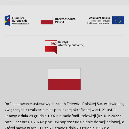
Dofinansowanie ustawowych zadań Telewizji Polskiej S.A. w likwidacji,
związanych z realizacją misji publicznej określonej w art. 21 ust. 1
ustawy z dnia 29 grudnia 1992 r. o radiofonii i telewizji (Dz. U. z 2022 r.
poz. 1722 oraz z 2024 r. poz. 96) poprzez udzielenie dotacji celowej, o
której mowa w art. 31 ust. 2 ustawy z dnia 29 grudnia 1992 r. o