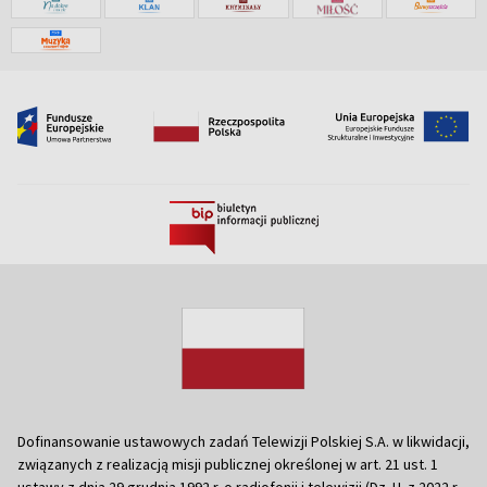
Dofinansowanie ustawowych zadań Telewizji Polskiej S.A. w likwidacji,
związanych z realizacją misji publicznej określonej w art. 21 ust. 1
ustawy z dnia 29 grudnia 1992 r. o radiofonii i telewizji (Dz. U. z 2022 r.