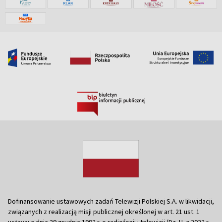
Dofinansowanie ustawowych zadań Telewizji Polskiej S.A. w likwidacji,
związanych z realizacją misji publicznej określonej w art. 21 ust. 1
ustawy z dnia 29 grudnia 1992 r. o radiofonii i telewizji (Dz. U. z 2022 r.