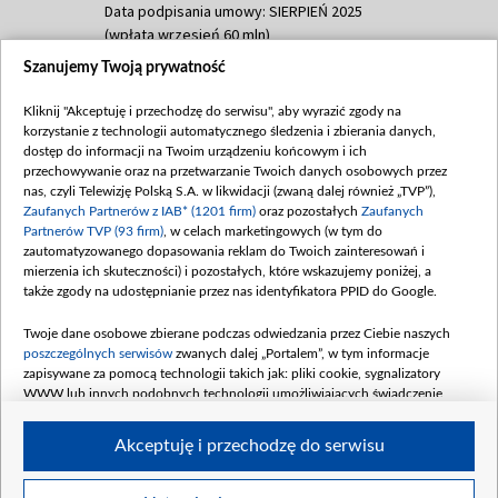
Data podpisania umowy: SIERPIEŃ 2025
(wpłata wrzesień 60 mln)
Szanujemy Twoją prywatność
Dofinansowanie 635 783 051,21 PLN
Data podpisania umowy: WRZESIEŃ 2025
Kliknij "Akceptuję i przechodzę do serwisu", aby wyrazić zgody na
(wpłata wrzesień 100 mln, październik 350
korzystanie z technologii automatycznego śledzenia i zbierania danych,
mln, listopad 265 mln)
dostęp do informacji na Twoim urządzeniu końcowym i ich
przechowywanie oraz na przetwarzanie Twoich danych osobowych przez
Dofinansowanie 48 862 000,00 PLN
nas, czyli Telewizję Polską S.A. w likwidacji (zwaną dalej również „TVP”),
Data podpisania umowy: GRUDZIEŃ 2025
Zaufanych Partnerów z IAB* (1201 firm)
oraz pozostałych
Zaufanych
(wpłata grudzień 60,548 mln)
Partnerów TVP (93 firm)
, w celach marketingowych (w tym do
zautomatyzowanego dopasowania reklam do Twoich zainteresowań i
Dofinansowanie 900 000 000,00 PLN
mierzenia ich skuteczności) i pozostałych, które wskazujemy poniżej, a
Data podpisania umowy: LUTY 2026 (wpłata
także zgody na udostępnianie przez nas identyfikatora PPID do Google.
26 lutego 80 mln, 4 marca 370 mln,
8
kwiecień 180 mln, 7 maja 180 mln, 8
Twoje dane osobowe zbierane podczas odwiedzania przez Ciebie naszych
czerwca 90 mln)
poszczególnych serwisów
zwanych dalej „Portalem”, w tym informacje
zapisywane za pomocą technologii takich jak: pliki cookie, sygnalizatory
Dofinansowanie 250 000 000,00 PLN
WWW lub innych podobnych technologii umożliwiających świadczenie
Data podpisania umowy LIPIEC 2026 (wpłata
dopasowanych i bezpiecznych usług, personalizację treści oraz reklam,
udostępnianie funkcji mediów społecznościowych oraz analizowanie ruchu
4 sierpnia 250 mln
Akceptuję i przechodzę do serwisu
w Internecie.
Twoje dane osobowe zbierane podczas odwiedzania przez Ciebie