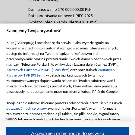
Dofinansowanie 170 000 000,00 PLN
Data podpisania umowy: LIPIEC 2025
(wpłaty lipiec 160 mln, sierpień 10 mln)
Szanujemy Twoją prywatność
Dofinansowanie 60 000 000,00 PLN
Data podpisania umowy: SIERPIEŃ 2025
Kliknij "Akceptuję i przechodzę do serwisu", aby wyrazić zgody na
(wpłata wrzesień 60 mln)
korzystanie z technologii automatycznego śledzenia i zbierania danych,
Dofinansowanie 635 783 051,21 PLN
dostęp do informacji na Twoim urządzeniu końcowym i ich
przechowywanie oraz na przetwarzanie Twoich danych osobowych przez
Data podpisania umowy: WRZESIEŃ 2025
nas, czyli Telewizję Polską S.A. w likwidacji (zwaną dalej również „TVP”),
(wpłata wrzesień 100 mln, październik 350
Zaufanych Partnerów z IAB* (1201 firm)
oraz pozostałych
Zaufanych
mln, listopad 265 mln)
Partnerów TVP (93 firm)
, w celach marketingowych (w tym do
zautomatyzowanego dopasowania reklam do Twoich zainteresowań i
Dofinansowanie 48 862 000,00 PLN
mierzenia ich skuteczności) i pozostałych, które wskazujemy poniżej, a
Data podpisania umowy: GRUDZIEŃ 2025
także zgody na udostępnianie przez nas identyfikatora PPID do Google.
(wpłata grudzień 60,548 mln)
Twoje dane osobowe zbierane podczas odwiedzania przez Ciebie naszych
Dofinansowanie 900 000 000,00 PLN
poszczególnych serwisów
zwanych dalej „Portalem”, w tym informacje
Data podpisania umowy: LUTY 2026 (wpłata
zapisywane za pomocą technologii takich jak: pliki cookie, sygnalizatory
26 lutego 80 mln, 4 marca 370 mln,
8
WWW lub innych podobnych technologii umożliwiających świadczenie
kwiecień 180 mln, 7 maja 180 mln, 8
dopasowanych i bezpiecznych usług, personalizację treści oraz reklam,
udostępnianie funkcji mediów społecznościowych oraz analizowanie ruchu
czerwca 90 mln)
Akceptuję i przechodzę do serwisu