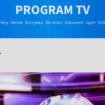
PROGRAM TV
Filmy
Seriale
Rozrywka
Dla dzieci
Dokument
Sport
Inf
1