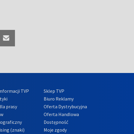
nformacji TVP
Sklep TVP
tyki
Biuro Reklamy
la prasy
Oferta Dystrybucyjna
ów
Oferta Handlowa
tograficzny
Dostępność
sing (znaki)
Moje zgody