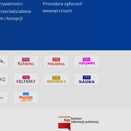
Prywatności
Procedura zgłoszeń
wewnętrznych
przeciwdziałania
m i korupcji