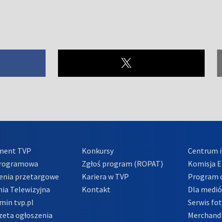
ment TVP
Konkursy
Centrum i
Programowa
Zgłoś program (ROPAT)
Komisja E
enia przetargowe
Kariera w TVP
Program d
ia Telewizyjna
Kontakt
Dla medi
min tvp.pl
Serwis fo
zeta ogłoszenia
Merchandi