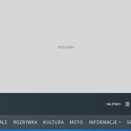
NA ŻYWO
ALE
ROZRYWKA
KULTURA
MOTO
INFORMACJE
S