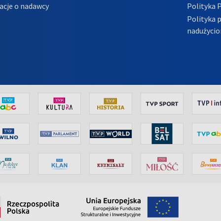
acje o nadawcy
Polityka 
Polityka 
nadużycio