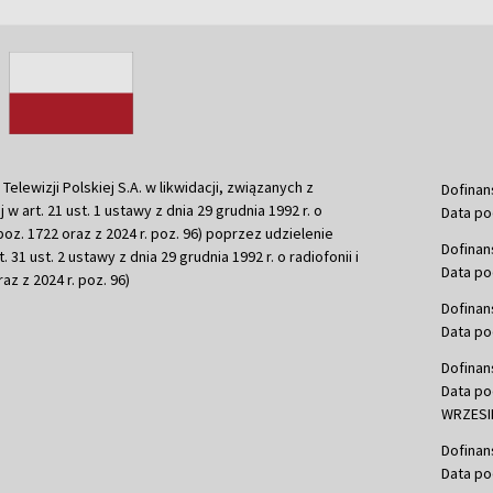
ewizji Polskiej S.A. w likwidacji, związanych z
Dofinan
j w art. 21 ust. 1 ustawy z dnia 29 grudnia 1992 r. o
Data po
r. poz. 1722 oraz z 2024 r. poz. 96) poprzez udzielenie
Dofinan
 31 ust. 2 ustawy z dnia 29 grudnia 1992 r. o radiofonii i
Data po
raz z 2024 r. poz. 96)
Dofinan
Data po
Dofinan
Data po
WRZESIE
Dofinan
Data po