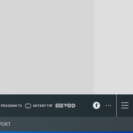
...
PROGRAM TV
ANTENY TVP
PORT