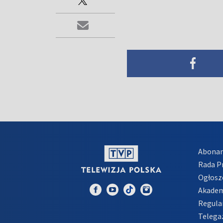
Abona
Rada 
Ogłosz
Akadem
Regula
Telega