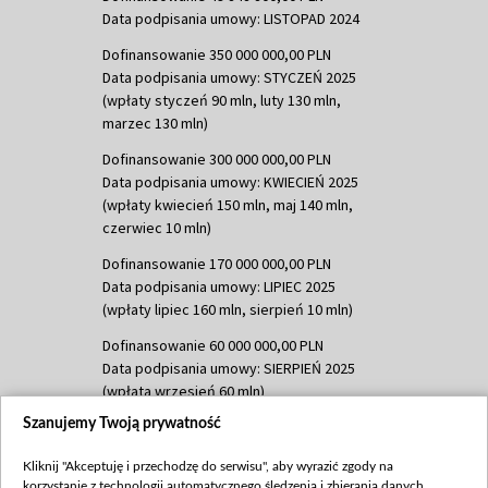
Data podpisania umowy: LISTOPAD 2024
Dofinansowanie 350 000 000,00 PLN
Data podpisania umowy: STYCZEŃ 2025
(wpłaty styczeń 90 mln, luty 130 mln,
marzec 130 mln)
Dofinansowanie 300 000 000,00 PLN
Data podpisania umowy: KWIECIEŃ 2025
(wpłaty kwiecień 150 mln, maj 140 mln,
czerwiec 10 mln)
Dofinansowanie 170 000 000,00 PLN
Data podpisania umowy: LIPIEC 2025
(wpłaty lipiec 160 mln, sierpień 10 mln)
Dofinansowanie 60 000 000,00 PLN
Data podpisania umowy: SIERPIEŃ 2025
(wpłata wrzesień 60 mln)
Szanujemy Twoją prywatność
Dofinansowanie 635 783 051,21 PLN
Data podpisania umowy: WRZESIEŃ 2025
Kliknij "Akceptuję i przechodzę do serwisu", aby wyrazić zgody na
(wpłata wrzesień 100 mln, październik 350
korzystanie z technologii automatycznego śledzenia i zbierania danych,