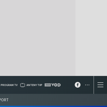
...
PROGRAM TV
ANTENY TVP
PORT