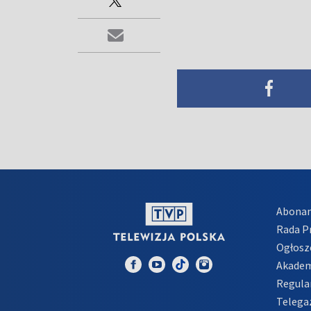
Abona
Rada 
Ogłosz
Akadem
Regula
Telega