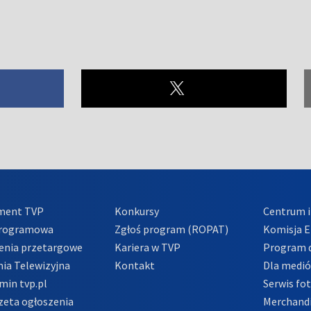
ment TVP
Konkursy
Centrum i
Programowa
Zgłoś program (ROPAT)
Komisja E
enia przetargowe
Kariera w TVP
Program d
ia Telewizyjna
Kontakt
Dla medi
min tvp.pl
Serwis fo
zeta ogłoszenia
Merchandi