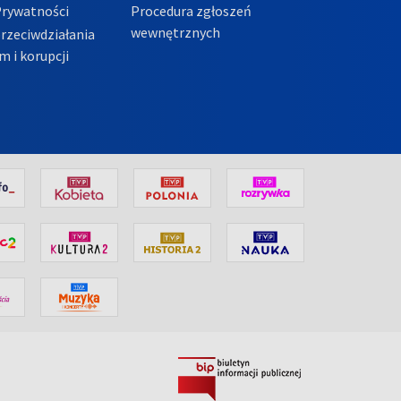
Prywatności
Procedura zgłoszeń
wewnętrznych
przeciwdziałania
m i korupcji