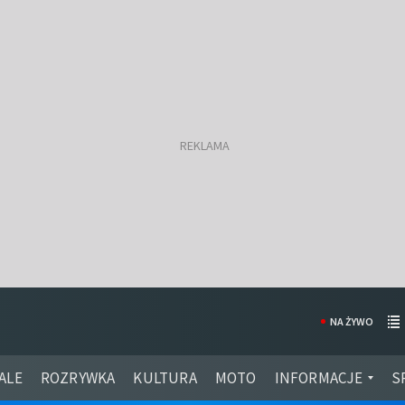
NA ŻYWO
ALE
ROZRYWKA
KULTURA
MOTO
INFORMACJE
S