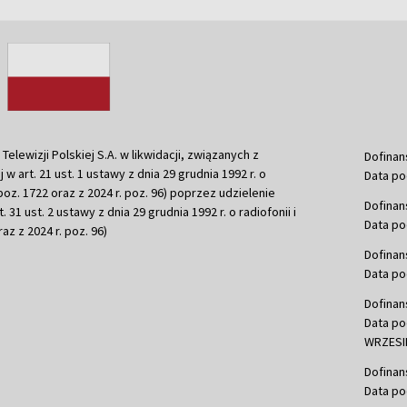
ewizji Polskiej S.A. w likwidacji, związanych z
Dofinan
j w art. 21 ust. 1 ustawy z dnia 29 grudnia 1992 r. o
Data po
r. poz. 1722 oraz z 2024 r. poz. 96) poprzez udzielenie
Dofinan
 31 ust. 2 ustawy z dnia 29 grudnia 1992 r. o radiofonii i
Data po
raz z 2024 r. poz. 96)
Dofinan
Data po
Dofinan
Data po
WRZESIE
Dofinan
Data po