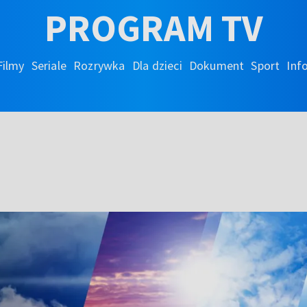
PROGRAM TV
Filmy
Seriale
Rozrywka
Dla dzieci
Dokument
Sport
Inf