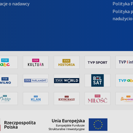
acje o nadawcy
Polityka 
Polityka 
nadużycio