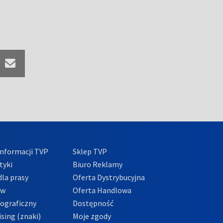
nformacji TVP
Sklep TVP
tyki
Biuro Reklamy
la prasy
Oferta Dystrybucyjna
ów
Oferta Handlowa
tograficzny
Dostępność
sing (znaki)
Moje zgody