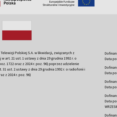
ewizji Polskiej S.A. w likwidacji, związanych z
Dofinan
j w art. 21 ust. 1 ustawy z dnia 29 grudnia 1992 r. o
Data po
r. poz. 1722 oraz z 2024 r. poz. 96) poprzez udzielenie
Dofinan
 31 ust. 2 ustawy z dnia 29 grudnia 1992 r. o radiofonii i
Data po
raz z 2024 r. poz. 96)
Dofinan
Data po
Dofinan
Data po
WRZESIE
Dofinan