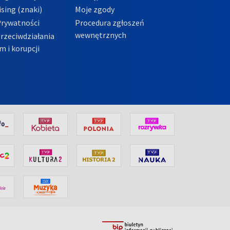
sing (znaki)
Moje zgody
Prywatności
Procedura zgłoszeń
wewnętrznych
przeciwdziałania
m i korupcji