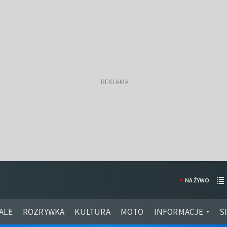
NA ŻYWO
ALE
ROZRYWKA
KULTURA
MOTO
INFORMACJE
S