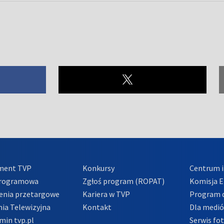
ment TVP
Konkursy
Centrum i
Programowa
Zgłoś program (ROPAT)
Komisja E
enia przetargowe
Kariera w TVP
Program d
ia Telewizyjna
Kontakt
Dla medi
min tvp.pl
Serwis fo