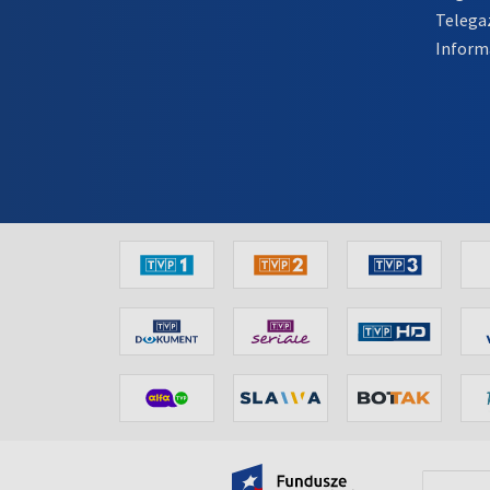
Telega
Inform