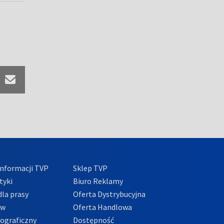
nformacji TVP
Sklep TVP
tyki
Biuro Reklamy
la prasy
Oferta Dystrybucyjna
ów
Oferta Handlowa
tograficzny
Dostępność