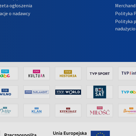
zeta ogłoszenia
Merchandi
acje o nadawcy
Polityka 
Polityka 
nadużycio