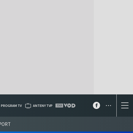
...
PROGRAM TV
ANTENY TVP
PORT