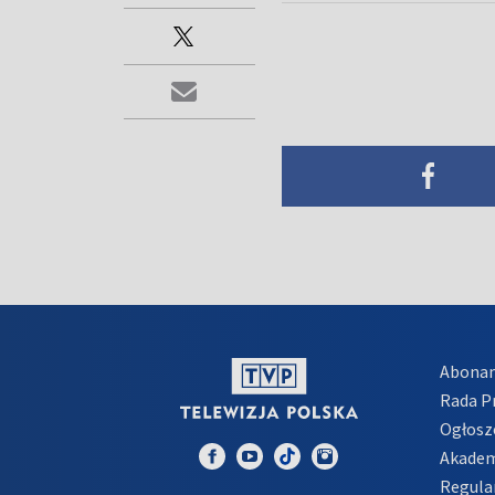
Abona
Rada 
Ogłosz
Akadem
Regula