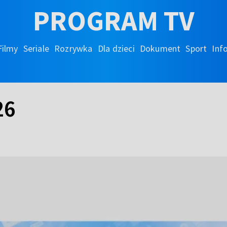
PROGRAM TV
Filmy
Seriale
Rozrywka
Dla dzieci
Dokument
Sport
Inf
26