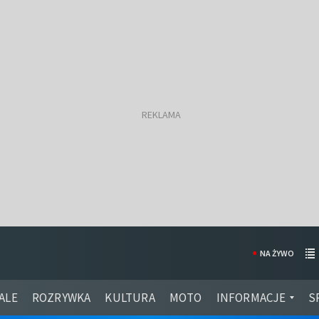
NA ŻYWO
ALE
ROZRYWKA
KULTURA
MOTO
INFORMACJE
S