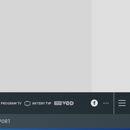
...
PROGRAM TV
ANTENY TVP
PORT