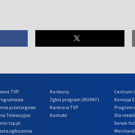
ment TVP
Konkursy
Centrum i
Programowa
Zgłoś program (ROPAT)
Komisja E
enia przetargowe
Kariera w TVP
Program d
ia Telewizyjna
Kontakt
Dla medi
min tvp.pl
Serwis fo
zeta ogłoszenia
Merchandi