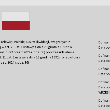
ewizji Polskiej S.A. w likwidacji, związanych z
Dofinan
j w art. 21 ust. 1 ustawy z dnia 29 grudnia 1992 r. o
Data po
r. poz. 1722 oraz z 2024 r. poz. 96) poprzez udzielenie
Dofinan
 31 ust. 2 ustawy z dnia 29 grudnia 1992 r. o radiofonii i
Data po
raz z 2024 r. poz. 96)
Dofinan
Data po
Dofinan
Data po
WRZESIE
Dofinan
Data po