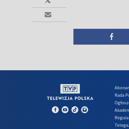
Abona
Rada 
Ogłosz
Akadem
Regula
Telega