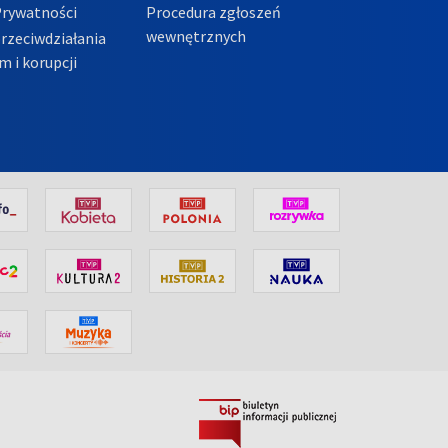
Prywatności
Procedura zgłoszeń
wewnętrznych
przeciwdziałania
m i korupcji