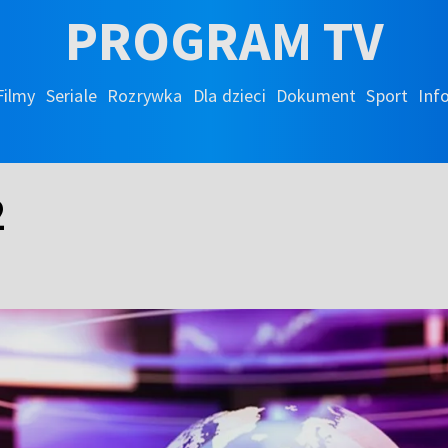
PROGRAM TV
Filmy
Seriale
Rozrywka
Dla dzieci
Dokument
Sport
Inf
2