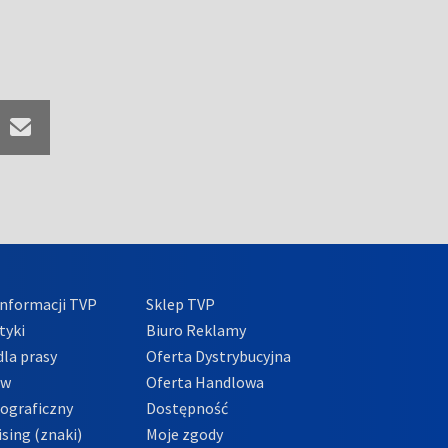
nformacji TVP
Sklep TVP
tyki
Biuro Reklamy
la prasy
Oferta Dystrybucyjna
ów
Oferta Handlowa
tograficzny
Dostępność
sing (znaki)
Moje zgody