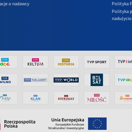
acje o nadawcy
Polityka 
Polityka 
nadużycio