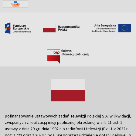
Dofinansowanie ustawowych zadań Telewizji Polskiej S.A. w likwidacji,
związanych z realizacją misji publicznej określonej w art. 21 ust. 1
ustawy z dnia 29 grudnia 1992 r. o radiofonii i telewizji (Dz. U. z 2022 r.
poz. 1722 oraz z 2024 r. poz. 96) poprzez udzielenie dotacji celowej, o