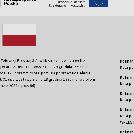
ewizji Polskiej S.A. w likwidacji, związanych z
Dofinan
j w art. 21 ust. 1 ustawy z dnia 29 grudnia 1992 r. o
Data po
r. poz. 1722 oraz z 2024 r. poz. 96) poprzez udzielenie
Dofinan
 31 ust. 2 ustawy z dnia 29 grudnia 1992 r. o radiofonii i
Data po
raz z 2024 r. poz. 96)
Dofinan
Data po
Dofinan
Data po
WRZESIE
Dofinan