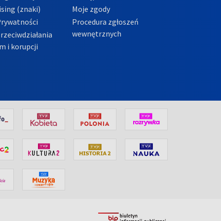
sing (znaki)
Moje zgody
Prywatności
Procedura zgłoszeń
wewnętrznych
przeciwdziałania
m i korupcji