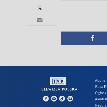
Abona
Rada 
Ogłosz
Akadem
Regula