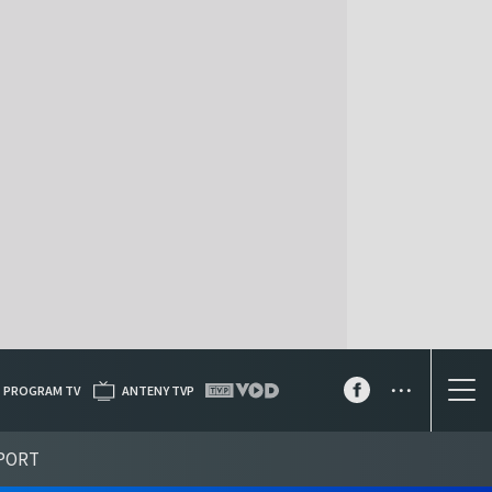
...
PROGRAM TV
ANTENY TVP
PORT