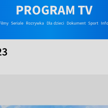
PROGRAM TV
Filmy
Seriale
Rozrywka
Dla dzieci
Dokument
Sport
Inf
23