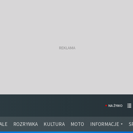
NA ŻYWO
ALE
ROZRYWKA
KULTURA
MOTO
INFORMACJE
S