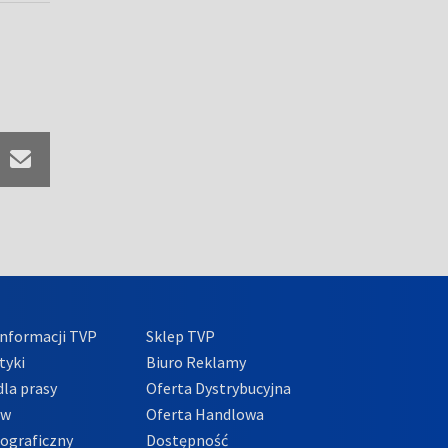
nformacji TVP
Sklep TVP
tyki
Biuro Reklamy
la prasy
Oferta Dystrybucyjna
ów
Oferta Handlowa
tograficzny
Dostępność