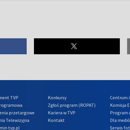
ment TVP
Konkursy
Centrum i
Programowa
Zgłoś program (ROPAT)
Komisja E
enia przetargowe
Kariera w TVP
Program d
ia Telewizyjna
Kontakt
Dla medi
min tvp.pl
Serwis fo