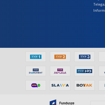
Telega
Inform