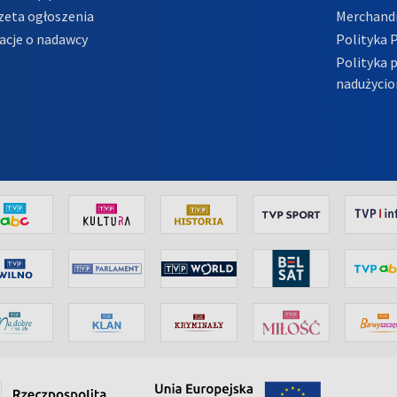
zeta ogłoszenia
Merchandi
acje o nadawcy
Polityka 
Polityka 
nadużycio