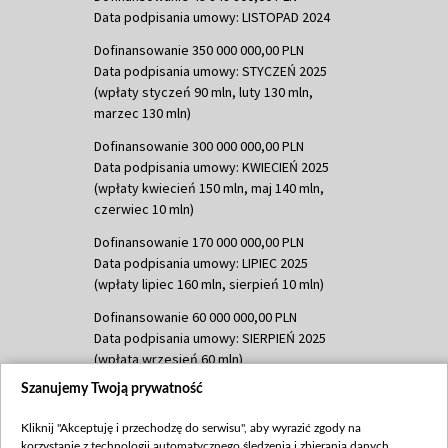
Data podpisania umowy: LISTOPAD 2024
Dofinansowanie 350 000 000,00 PLN
Data podpisania umowy: STYCZEŃ 2025
(wpłaty styczeń 90 mln, luty 130 mln,
marzec 130 mln)
Dofinansowanie 300 000 000,00 PLN
Data podpisania umowy: KWIECIEŃ 2025
(wpłaty kwiecień 150 mln, maj 140 mln,
czerwiec 10 mln)
Dofinansowanie 170 000 000,00 PLN
Data podpisania umowy: LIPIEC 2025
(wpłaty lipiec 160 mln, sierpień 10 mln)
Dofinansowanie 60 000 000,00 PLN
Data podpisania umowy: SIERPIEŃ 2025
(wpłata wrzesień 60 mln)
Szanujemy Twoją prywatność
Dofinansowanie 635 783 051,21 PLN
Data podpisania umowy: WRZESIEŃ 2025
Kliknij "Akceptuję i przechodzę do serwisu", aby wyrazić zgody na
(wpłata wrzesień 100 mln, październik 350
korzystanie z technologii automatycznego śledzenia i zbierania danych,