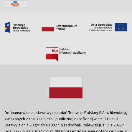
Dofinansowanie ustawowych zadań Telewizji Polskiej S.A. w likwidacji,
związanych z realizacją misji publicznej określonej w art. 21 ust. 1
ustawy z dnia 29 grudnia 1992 r. o radiofonii i telewizji (Dz. U. z 2022 r.
poz. 1722 oraz z 2024 r. poz. 96) poprzez udzielenie dotacji celowej, o