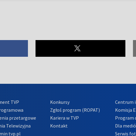
ment TVP
Konkursy
Centrum i
Programowa
Zgłoś program (ROPAT)
Komisja E
enia przetargowe
Kariera w TVP
Program d
ia Telewizyjna
Kontakt
Dla medi
min tvp.pl
Serwis fo