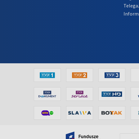
Telega
Inform