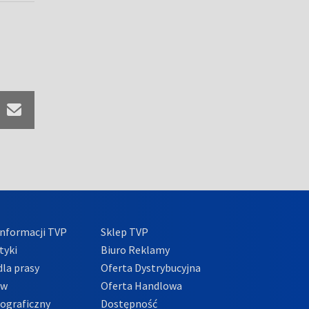
nformacji TVP
Sklep TVP
tyki
Biuro Reklamy
la prasy
Oferta Dystrybucyjna
ów
Oferta Handlowa
tograficzny
Dostępność