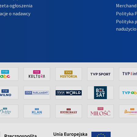
zeta ogłoszenia
Merchandi
acje o nadawcy
Polityka 
Polityka 
nadużycio