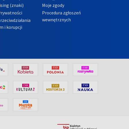
sing (znaki)
Moje zgody
Prywatności
Procedura zgłoszeń
wewnętrznych
przeciwdziałania
m i korupcji