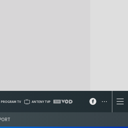
...
PROGRAM TV
ANTENY TVP
PORT