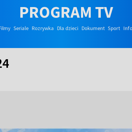
PROGRAM TV
Filmy
Seriale
Rozrywka
Dla dzieci
Dokument
Sport
Inf
24