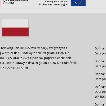
ewizji Polskiej S.A. w likwidacji, związanych z
Dofinan
j w art. 21 ust. 1 ustawy z dnia 29 grudnia 1992 r. o
Data po
r. poz. 1722 oraz z 2024 r. poz. 96) poprzez udzielenie
Dofinan
 31 ust. 2 ustawy z dnia 29 grudnia 1992 r. o radiofonii i
Data po
raz z 2024 r. poz. 96)
Dofinan
Data po
Dofinan
Data po
WRZESIE
Dofinan