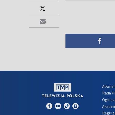
Abona
Rada 
Ogłosz
Akadem
Regula