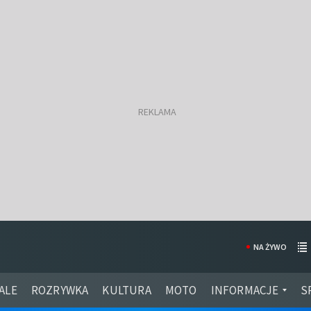
NA ŻYWO
ALE
ROZRYWKA
KULTURA
MOTO
INFORMACJE
S