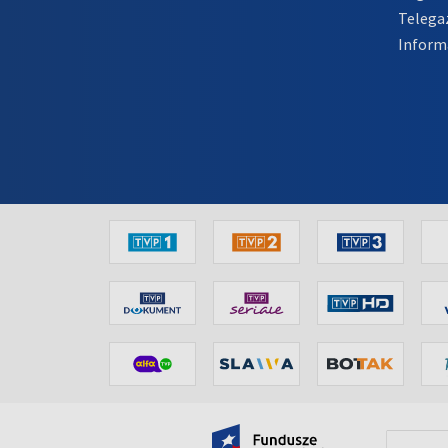
Telega
Inform