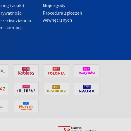
sing (znaki)
Moje zgody
Prywatności
Procedura zgłoszeń
wewnętrznych
przeciwdziałania
m i korupcji