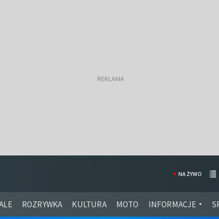
NA ŻYWO
ALE
ROZRYWKA
KULTURA
MOTO
INFORMACJE
S