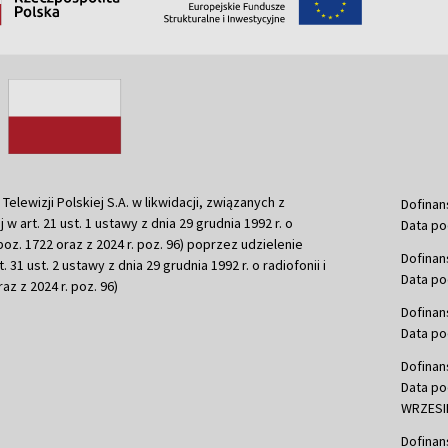
ewizji Polskiej S.A. w likwidacji, związanych z
Dofinan
j w art. 21 ust. 1 ustawy z dnia 29 grudnia 1992 r. o
Data po
r. poz. 1722 oraz z 2024 r. poz. 96) poprzez udzielenie
Dofinan
 31 ust. 2 ustawy z dnia 29 grudnia 1992 r. o radiofonii i
Data po
raz z 2024 r. poz. 96)
Dofinan
Data po
Dofinan
Data po
WRZESIE
Dofinan