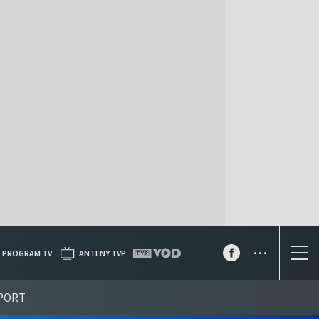
...
PROGRAM TV
ANTENY TVP
PORT