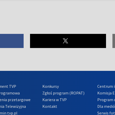
ment TVP
Konkursy
Centrum i
Programowa
Zgłoś program (ROPAT)
Komisja E
enia przetargowe
Kariera w TVP
Program d
ia Telewizyjna
Kontakt
Dla medi
min tvp.pl
Serwis fo