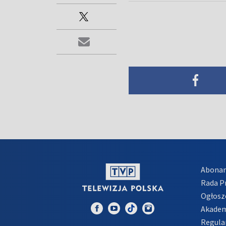
Abona
Rada 
Ogłosz
Akadem
Regula