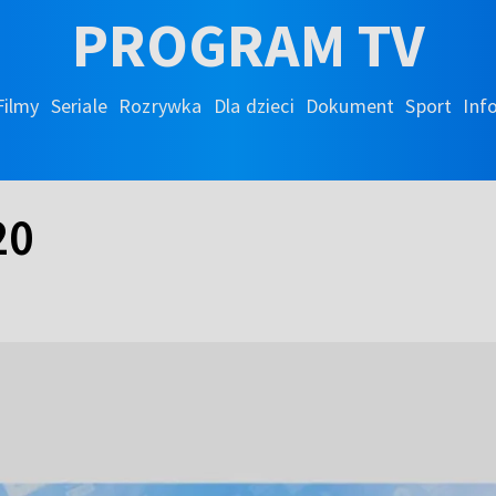
PROGRAM TV
Filmy
Seriale
Rozrywka
Dla dzieci
Dokument
Sport
Inf
20