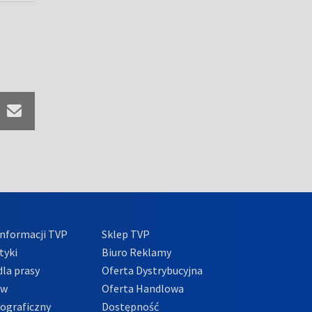
nformacji TVP
Sklep TVP
tyki
Biuro Reklamy
la prasy
Oferta Dystrybucyjna
ów
Oferta Handlowa
tograficzny
Dostępność