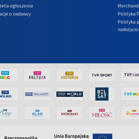
zeta ogłoszenia
Merchandi
acje o nadawcy
Polityka 
Polityka 
nadużycio