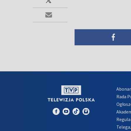
Abona
Rada 
Ogłosz
Akadem
Regula
Telega