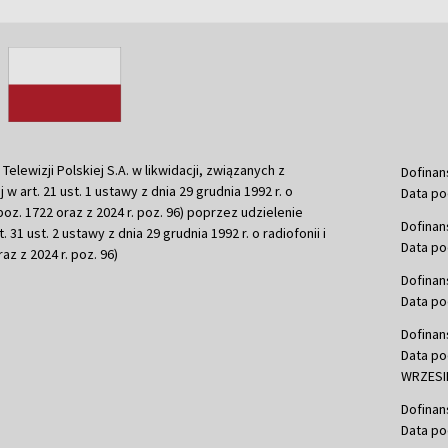
ewizji Polskiej S.A. w likwidacji, związanych z
Dofinan
j w art. 21 ust. 1 ustawy z dnia 29 grudnia 1992 r. o
Data po
r. poz. 1722 oraz z 2024 r. poz. 96) poprzez udzielenie
Dofinan
 31 ust. 2 ustawy z dnia 29 grudnia 1992 r. o radiofonii i
Data po
raz z 2024 r. poz. 96)
Dofinan
Data po
Dofinan
Data po
WRZESIE
Dofinan
Data po