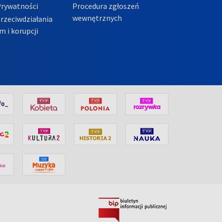
Prywatności
Procedura zgłoszeń
wewnętrznych
przeciwdziałania
m i korupcji