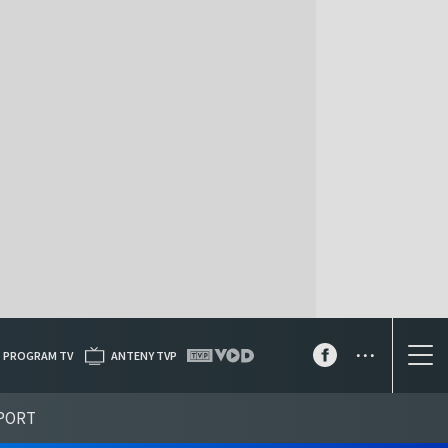
...
PROGRAM TV
ANTENY TVP
PORT