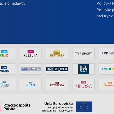
acje o nadawcy
Polityka 
Polityka 
nadużycio