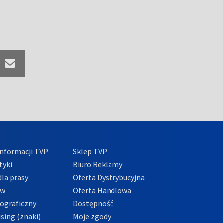
nformacji TVP
Sklep TVP
tyki
Biuro Reklamy
la prasy
Oferta Dystrybucyjna
ów
Oferta Handlowa
tograficzny
Dostępność
sing (znaki)
Moje zgody