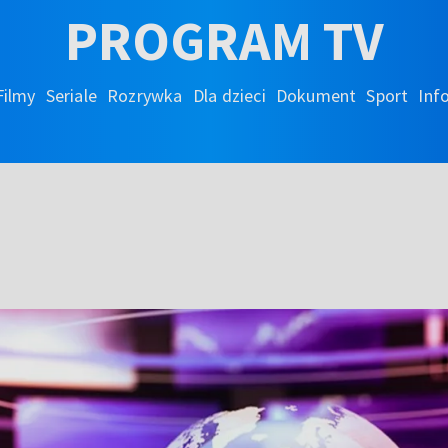
PROGRAM TV
Filmy
Seriale
Rozrywka
Dla dzieci
Dokument
Sport
Inf