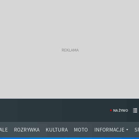
NA ŻYWO
ALE
ROZRYWKA
KULTURA
MOTO
INFORMACJE
S