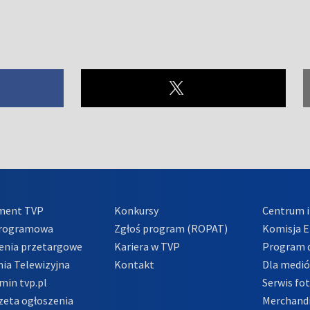
ment TVP
Konkursy
Centrum i
Programowa
Zgłoś program (ROPAT)
Komisja E
enia przetargowe
Kariera w TVP
Program d
ia Telewizyjna
Kontakt
Dla medi
min tvp.pl
Serwis fo
zeta ogłoszenia
Merchandi