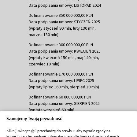
Data podpisania umowy: LISTOPAD 2024
Dofinansowanie 350 000 000,00 PLN
Data podpisania umowy: STYCZEŃ 2025
(wpłaty styczeń 90 mln, luty 130 mln,
marzec 130 mln)
Dofinansowanie 300 000 000,00 PLN
Data podpisania umowy: KWIECIEŃ 2025
(wpłaty kwiecień 150 mln, maj 140 mln,
czerwiec 10 mln)
Dofinansowanie 170 000 000,00 PLN
Data podpisania umowy: LIPIEC 2025
(wpłaty lipiec 160 mln, sierpień 10 mln)
Dofinansowanie 60 000 000,00 PLN
Data podpisania umowy: SIERPIEŃ 2025
(wpłata wrzesień 60 mln)
Szanujemy Twoją prywatność
Dofinansowanie 635 783 051,21 PLN
Data podpisania umowy: WRZESIEŃ 2025
Kliknij "Akceptuję i przechodzę do serwisu", aby wyrazić zgody na
(wpłata wrzesień 100 mln, październik 350
korzystanie z technologii automatycznego śledzenia i zbierania danych,