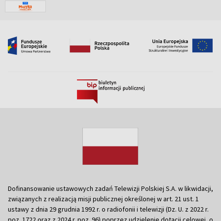
Dofinansowanie ustawowych zadań Telewizji Polskiej S.A. w likwidacji,
związanych z realizacją misji publicznej określonej w art. 21 ust. 1
ustawy z dnia 29 grudnia 1992 r. o radiofonii i telewizji (Dz. U. z 2022 r.
poz. 1722 oraz z 2024 r. poz. 96) poprzez udzielenie dotacji celowej, o