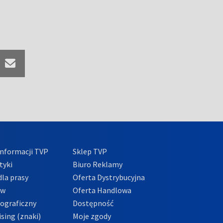
nformacji TVP
Sklep TVP
tyki
Biuro Reklamy
la prasy
Oferta Dystrybucyjna
ów
Oferta Handlowa
tograficzny
Dostępność
sing (znaki)
Moje zgody