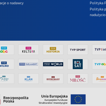
acje o nadawcy
Polityka 
Polityka 
nadużycio