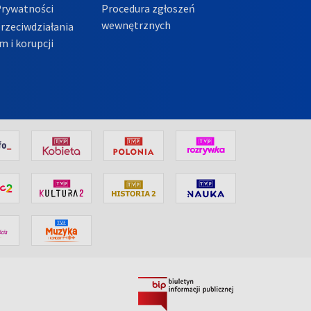
Prywatności
Procedura zgłoszeń
wewnętrznych
przeciwdziałania
m i korupcji