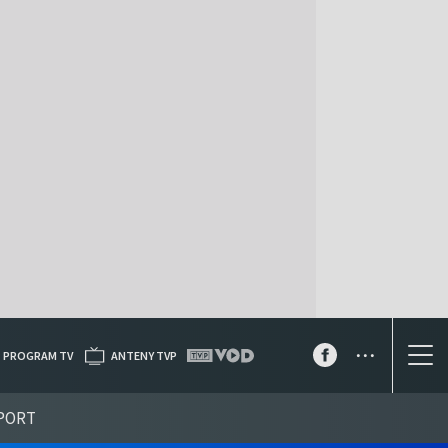
...
PROGRAM TV
ANTENY TVP
PORT