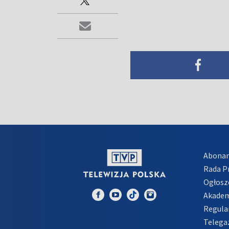
Abona
Rada 
Ogłosz
Akadem
Regula
Telega