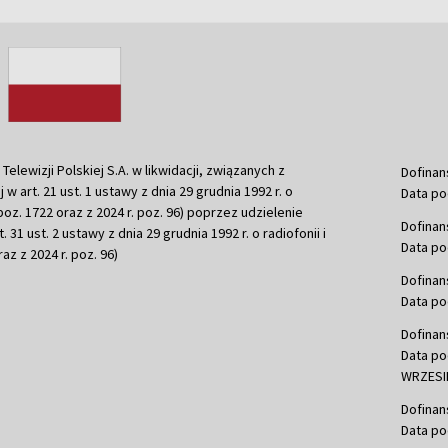
ewizji Polskiej S.A. w likwidacji, związanych z
Dofinan
j w art. 21 ust. 1 ustawy z dnia 29 grudnia 1992 r. o
Data po
r. poz. 1722 oraz z 2024 r. poz. 96) poprzez udzielenie
Dofinan
 31 ust. 2 ustawy z dnia 29 grudnia 1992 r. o radiofonii i
Data po
raz z 2024 r. poz. 96)
Dofinan
Data po
Dofinan
Data po
WRZESIE
Dofinan
Data po