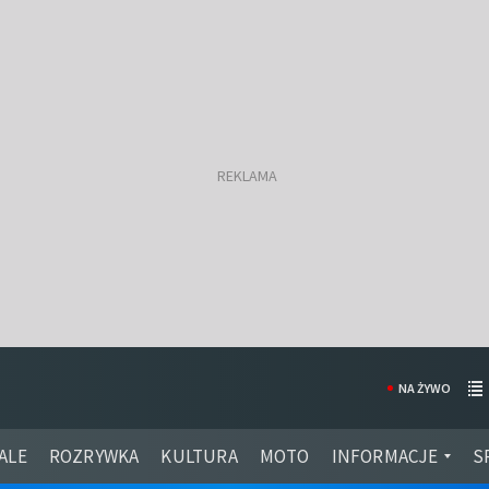
NA ŻYWO
ALE
ROZRYWKA
KULTURA
MOTO
INFORMACJE
S