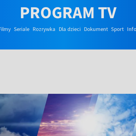
PROGRAM TV
Filmy
Seriale
Rozrywka
Dla dzieci
Dokument
Sport
Inf