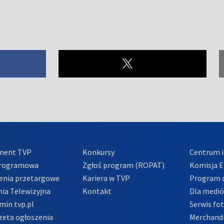
ment TVP
Konkursy
Centrum i
Programowa
Zgłoś program (ROPAT)
Komisja E
enia przetargowe
Kariera w TVP
Program d
ia Telewizyjna
Kontakt
Dla medi
min tvp.pl
Serwis fo
zeta ogłoszenia
Merchandi