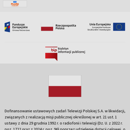
Dofinansowanie ustawowych zadań Telewizji Polskiej S.A. w likwidacji,
związanych z realizacją misji publicznej określonej w art. 21 ust. 1
ustawy z dnia 29 grudnia 1992 r. o radiofonii i telewizji (Dz. U. z 2022 r.
poz. 1722 oraz z 2024 r. poz. 96) poprzez udzielenie dotacji celowej, o