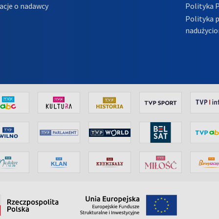
acje o nadawcy
Polityka 
Polityka 
nadużycio