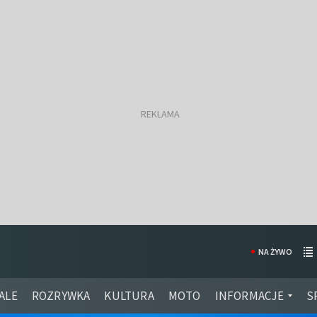
NA ŻYWO
ALE
ROZRYWKA
KULTURA
MOTO
INFORMACJE
S