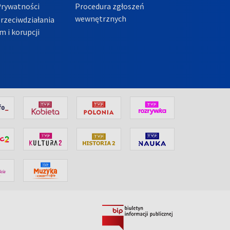
Prywatności
Procedura zgłoszeń
wewnętrznych
przeciwdziałania
m i korupcji