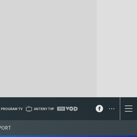
...
PROGRAM TV
ANTENY TVP
PORT