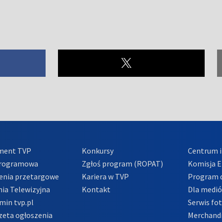
ment TVP
Konkursy
Centrum i
Programowa
Zgłoś program (ROPAT)
Komisja E
enia przetargowe
Kariera w TVP
Program d
ia Telewizyjna
Kontakt
Dla medi
min tvp.pl
Serwis fo
zeta ogłoszenia
Merchandi