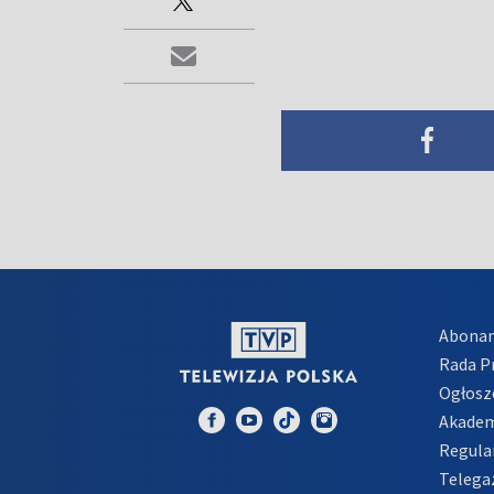
Abona
Rada 
Ogłosz
Akadem
Regula
Telega