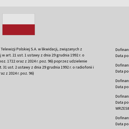
ewizji Polskiej S.A. w likwidacji, związanych z
Dofinan
j w art. 21 ust. 1 ustawy z dnia 29 grudnia 1992 r. o
Data po
r. poz. 1722 oraz z 2024 r. poz. 96) poprzez udzielenie
Dofinan
 31 ust. 2 ustawy z dnia 29 grudnia 1992 r. o radiofonii i
Data po
raz z 2024 r. poz. 96)
Dofinan
Data po
Dofinan
Data po
WRZESIE
Dofinan
Data po