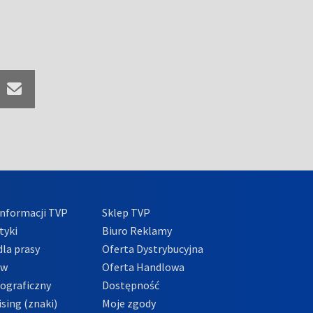
nformacji TVP
Sklep TVP
tyki
Biuro Reklamy
la prasy
Oferta Dystrybucyjna
ów
Oferta Handlowa
tograficzny
Dostępność
sing (znaki)
Moje zgody