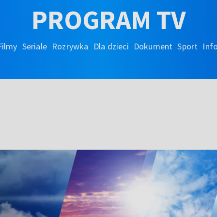
PROGRAM TV
Filmy
Seriale
Rozrywka
Dla dzieci
Dokument
Sport
Inf