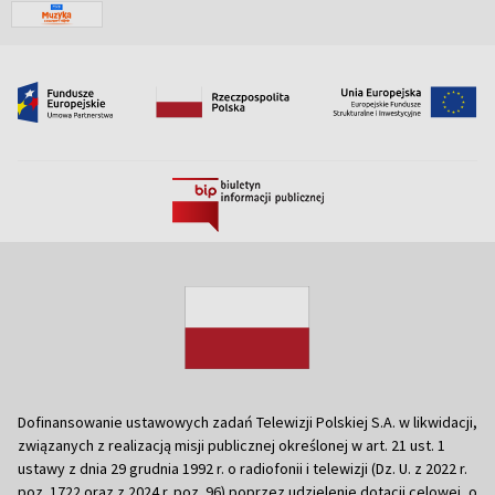
Dofinansowanie ustawowych zadań Telewizji Polskiej S.A. w likwidacji,
związanych z realizacją misji publicznej określonej w art. 21 ust. 1
ustawy z dnia 29 grudnia 1992 r. o radiofonii i telewizji (Dz. U. z 2022 r.
poz. 1722 oraz z 2024 r. poz. 96) poprzez udzielenie dotacji celowej, o