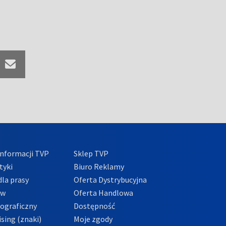
nformacji TVP
Sklep TVP
tyki
Biuro Reklamy
la prasy
Oferta Dystrybucyjna
ów
Oferta Handlowa
tograficzny
Dostępność
sing (znaki)
Moje zgody