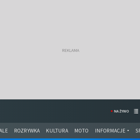
NA ŻYWO
ALE
ROZRYWKA
KULTURA
MOTO
INFORMACJE
S