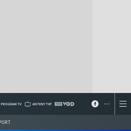
...
PROGRAM TV
ANTENY TVP
PORT