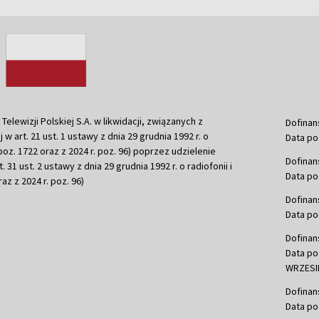
ewizji Polskiej S.A. w likwidacji, związanych z
Dofinan
j w art. 21 ust. 1 ustawy z dnia 29 grudnia 1992 r. o
Data po
r. poz. 1722 oraz z 2024 r. poz. 96) poprzez udzielenie
Dofinan
 31 ust. 2 ustawy z dnia 29 grudnia 1992 r. o radiofonii i
Data po
raz z 2024 r. poz. 96)
Dofinan
Data po
Dofinan
Data po
WRZESIE
Dofinan
Data po