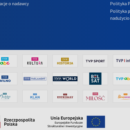
acje o nadawcy
Polityka 
Polityka 
nadużycio