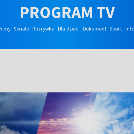
PROGRAM TV
Filmy
Seriale
Rozrywka
Dla dzieci
Dokument
Sport
Inf