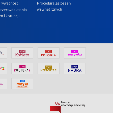
Prywatności
Procedura zgłoszeń
wewnętrznych
przeciwdziałania
m i korupcji