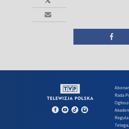
Abona
Rada 
Ogłosz
Akadem
Regula
Telega