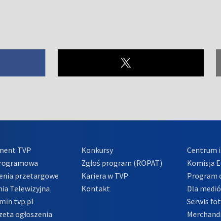
ment TVP
Konkursy
Centrum i
Programowa
Zgłoś program (ROPAT)
Komisja E
enia przetargowe
Kariera w TVP
Program d
ia Telewizyjna
Kontakt
Dla medi
min tvp.pl
Serwis fo
zeta ogłoszenia
Merchandi