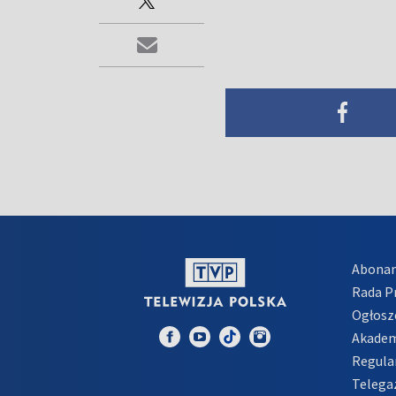
Abona
Rada 
Ogłosz
Akadem
Regula
Telega