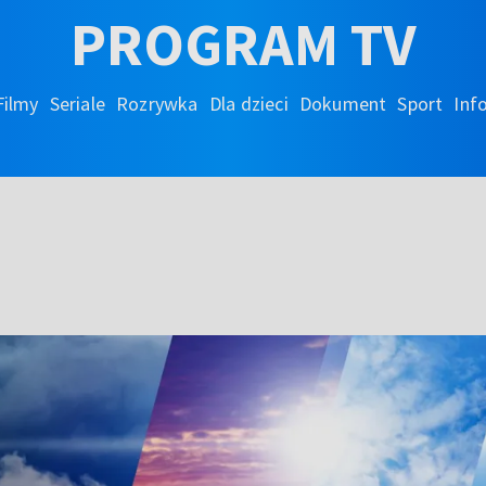
PROGRAM TV
Filmy
Seriale
Rozrywka
Dla dzieci
Dokument
Sport
Inf