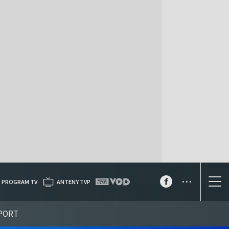
...
PROGRAM TV
ANTENY TVP
PORT