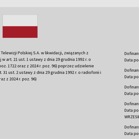
ewizji Polskiej S.A. w likwidacji, związanych z
Dofinan
j w art. 21 ust. 1 ustawy z dnia 29 grudnia 1992 r. o
Data po
r. poz. 1722 oraz z 2024 r. poz. 96) poprzez udzielenie
Dofinan
 31 ust. 2 ustawy z dnia 29 grudnia 1992 r. o radiofonii i
Data po
raz z 2024 r. poz. 96)
Dofinan
Data po
Dofinan
Data po
WRZESIE
Dofinan
Data po