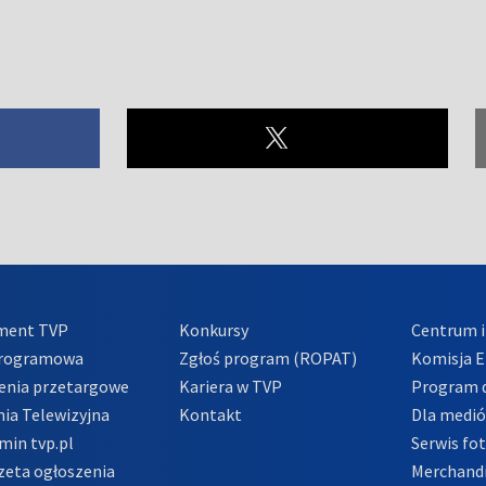
ment TVP
Konkursy
Centrum i
Programowa
Zgłoś program (ROPAT)
Komisja E
enia przetargowe
Kariera w TVP
Program d
ia Telewizyjna
Kontakt
Dla medi
min tvp.pl
Serwis fo
zeta ogłoszenia
Merchandi