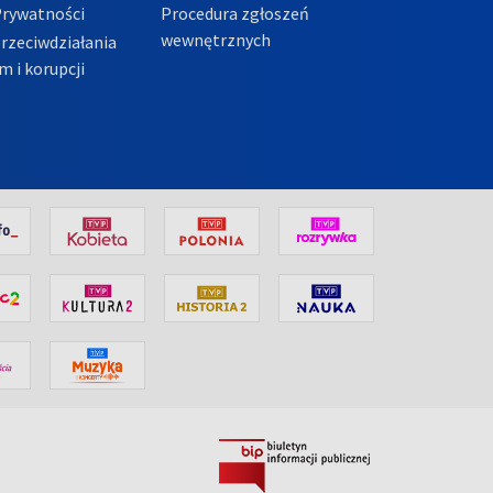
Prywatności
Procedura zgłoszeń
wewnętrznych
przeciwdziałania
m i korupcji