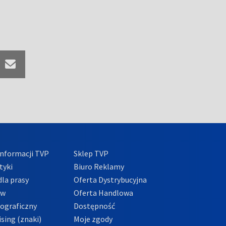
nformacji TVP
Sklep TVP
tyki
Biuro Reklamy
la prasy
Oferta Dystrybucyjna
ów
Oferta Handlowa
tograficzny
Dostępność
sing (znaki)
Moje zgody