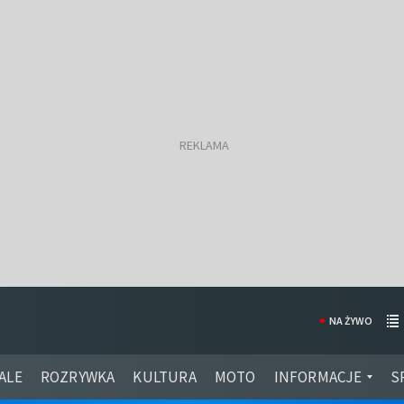
NA ŻYWO
ALE
ROZRYWKA
KULTURA
MOTO
INFORMACJE
S