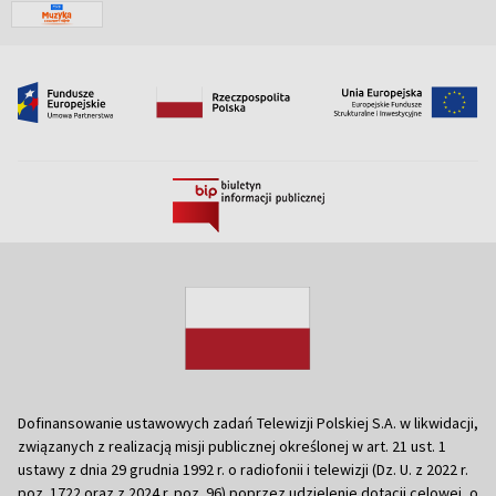
Dofinansowanie ustawowych zadań Telewizji Polskiej S.A. w likwidacji,
związanych z realizacją misji publicznej określonej w art. 21 ust. 1
ustawy z dnia 29 grudnia 1992 r. o radiofonii i telewizji (Dz. U. z 2022 r.
poz. 1722 oraz z 2024 r. poz. 96) poprzez udzielenie dotacji celowej, o