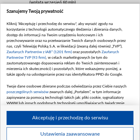
(wpłata wrzesień 60 mln)
Szanujemy Twoją prywatność
Dofinansowanie 635 783 051,21 PLN
Data podpisania umowy: WRZESIEŃ 2025
Kliknij "Akceptuję i przechodzę do serwisu", aby wyrazić zgody na
(wpłata wrzesień 100 mln, październik 350
korzystanie z technologii automatycznego śledzenia i zbierania danych,
mln, listopad 265 mln)
dostęp do informacji na Twoim urządzeniu końcowym i ich
przechowywanie oraz na przetwarzanie Twoich danych osobowych przez
Dofinansowanie 48 862 000,00 PLN
nas, czyli Telewizję Polską S.A. w likwidacji (zwaną dalej również „TVP”),
Data podpisania umowy: GRUDZIEŃ 2025
Zaufanych Partnerów z IAB* (1201 firm)
oraz pozostałych
Zaufanych
(wpłata grudzień 60,548 mln)
Partnerów TVP (93 firm)
, w celach marketingowych (w tym do
zautomatyzowanego dopasowania reklam do Twoich zainteresowań i
Dofinansowanie 900 000 000,00 PLN
mierzenia ich skuteczności) i pozostałych, które wskazujemy poniżej, a
Data podpisania umowy: LUTY 2026 (wpłata
także zgody na udostępnianie przez nas identyfikatora PPID do Google.
26 lutego 80 mln, 4 marca 370 mln,
8
kwiecień 180 mln, 7 maja 180 mln, 8
Twoje dane osobowe zbierane podczas odwiedzania przez Ciebie naszych
czerwca 90 mln)
poszczególnych serwisów
zwanych dalej „Portalem”, w tym informacje
zapisywane za pomocą technologii takich jak: pliki cookie, sygnalizatory
Dofinansowanie 250 000 000,00 PLN
WWW lub innych podobnych technologii umożliwiających świadczenie
Data podpisania umowy LIPIEC 2026 (wpłata
dopasowanych i bezpiecznych usług, personalizację treści oraz reklam,
udostępnianie funkcji mediów społecznościowych oraz analizowanie ruchu
4 sierpnia 250 mln
Akceptuję i przechodzę do serwisu
w Internecie.
Twoje dane osobowe zbierane podczas odwiedzania przez Ciebie
Ustawienia zaawansowane
poszczególnych serwisów
na Portalu, takie jak adresy IP, identyfikatory