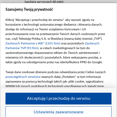
(wpłata wrzesień 60 mln)
Szanujemy Twoją prywatność
Dofinansowanie 635 783 051,21 PLN
Data podpisania umowy: WRZESIEŃ 2025
Kliknij "Akceptuję i przechodzę do serwisu", aby wyrazić zgody na
(wpłata wrzesień 100 mln, październik 350
korzystanie z technologii automatycznego śledzenia i zbierania danych,
mln, listopad 265 mln)
dostęp do informacji na Twoim urządzeniu końcowym i ich
przechowywanie oraz na przetwarzanie Twoich danych osobowych przez
Dofinansowanie 48 862 000,00 PLN
nas, czyli Telewizję Polską S.A. w likwidacji (zwaną dalej również „TVP”),
Data podpisania umowy: GRUDZIEŃ 2025
Zaufanych Partnerów z IAB* (1201 firm)
oraz pozostałych
Zaufanych
(wpłata grudzień 60,548 mln)
Partnerów TVP (93 firm)
, w celach marketingowych (w tym do
zautomatyzowanego dopasowania reklam do Twoich zainteresowań i
Dofinansowanie 900 000 000,00 PLN
mierzenia ich skuteczności) i pozostałych, które wskazujemy poniżej, a
Data podpisania umowy: LUTY 2026 (wpłata
także zgody na udostępnianie przez nas identyfikatora PPID do Google.
26 lutego 80 mln, 4 marca 370 mln,
8
kwiecień 180 mln, 7 maja 180 mln, 8
Twoje dane osobowe zbierane podczas odwiedzania przez Ciebie naszych
czerwca 90 mln)
poszczególnych serwisów
zwanych dalej „Portalem”, w tym informacje
zapisywane za pomocą technologii takich jak: pliki cookie, sygnalizatory
Dofinansowanie 250 000 000,00 PLN
WWW lub innych podobnych technologii umożliwiających świadczenie
Data podpisania umowy LIPIEC 2026 (wpłata
dopasowanych i bezpiecznych usług, personalizację treści oraz reklam,
udostępnianie funkcji mediów społecznościowych oraz analizowanie ruchu
4 sierpnia 250 mln
Akceptuję i przechodzę do serwisu
w Internecie.
Twoje dane osobowe zbierane podczas odwiedzania przez Ciebie
Ustawienia zaawansowane
poszczególnych serwisów
na Portalu, takie jak adresy IP, identyfikatory