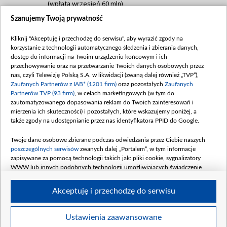
(wpłata wrzesień 60 mln)
Szanujemy Twoją prywatność
Dofinansowanie 635 783 051,21 PLN
Data podpisania umowy: WRZESIEŃ 2025
Kliknij "Akceptuję i przechodzę do serwisu", aby wyrazić zgody na
(wpłata wrzesień 100 mln, październik 350
korzystanie z technologii automatycznego śledzenia i zbierania danych,
mln, listopad 265 mln)
dostęp do informacji na Twoim urządzeniu końcowym i ich
przechowywanie oraz na przetwarzanie Twoich danych osobowych przez
Dofinansowanie 48 862 000,00 PLN
nas, czyli Telewizję Polską S.A. w likwidacji (zwaną dalej również „TVP”),
Data podpisania umowy: GRUDZIEŃ 2025
Zaufanych Partnerów z IAB* (1201 firm)
oraz pozostałych
Zaufanych
(wpłata grudzień 60,548 mln)
Partnerów TVP (93 firm)
, w celach marketingowych (w tym do
zautomatyzowanego dopasowania reklam do Twoich zainteresowań i
Dofinansowanie 900 000 000,00 PLN
mierzenia ich skuteczności) i pozostałych, które wskazujemy poniżej, a
Data podpisania umowy: LUTY 2026 (wpłata
także zgody na udostępnianie przez nas identyfikatora PPID do Google.
26 lutego 80 mln, 4 marca 370 mln,
8
kwiecień 180 mln, 7 maja 180 mln, 8
Twoje dane osobowe zbierane podczas odwiedzania przez Ciebie naszych
czerwca 90 mln)
poszczególnych serwisów
zwanych dalej „Portalem”, w tym informacje
zapisywane za pomocą technologii takich jak: pliki cookie, sygnalizatory
Dofinansowanie 250 000 000,00 PLN
WWW lub innych podobnych technologii umożliwiających świadczenie
Data podpisania umowy LIPIEC 2026 (wpłata
dopasowanych i bezpiecznych usług, personalizację treści oraz reklam,
udostępnianie funkcji mediów społecznościowych oraz analizowanie ruchu
4 sierpnia 250 mln
Akceptuję i przechodzę do serwisu
w Internecie.
Twoje dane osobowe zbierane podczas odwiedzania przez Ciebie
Ustawienia zaawansowane
poszczególnych serwisów
na Portalu, takie jak adresy IP, identyfikatory